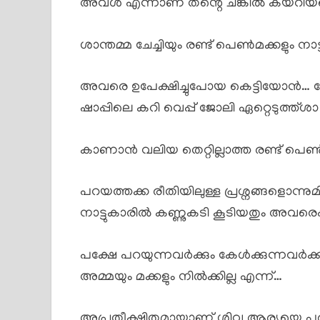
അവൾ എന്നാണ് തന്റെ ചങ്കിൽ കയറിയതെന്
ശാന്തമ്മ ചേച്ചിയും രണ്ട് പെൺമക്കളും നാട
അവരെ ഉപേക്ഷിച്ചുപോയ കെട്ടിയോൻ… വേറ
ഷാപ്പിലെ കറി വെപ്പ് ജോലി ഏറ്റെടുത്ത്ശാ ന
കാണാൻ വലിയ തെറ്റില്ലാത്ത രണ്ട് പെ
പറയത്തക്ക രീതിയിലുള്ള പ്രശ്നങ്ങളൊന്നു
നാട്ടുകാരിൽ കണ്ണുകടി കൂടിയതും അവരെപ്
പക്ഷേ പറയുന്നവർക്കും കേൾക്കുന്നവർക്കു
അമ്മയും മക്കളും നിൽക്കില്ല എന്ന്…
അപ്രതീക്ഷിതമായാണ് ശിവ ആര്യയെ പരി