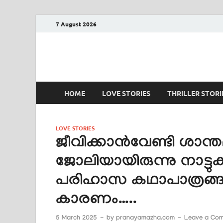
7 August 2026
PRANAYAMAZHA
The Rain of Love
HOME
LOVE STORIES
THRILLER STORI
LOVE STORIES
ജീവിക്കാൻവേണ്ടി ശാന്ത
ജോലിയായിരുന്നു നാട്
പരിഹാസ കഥാപാത്രങ്ങ
കാരണം…..
5 March 2025
-
by
pranayamazha.com
-
Leave a Co