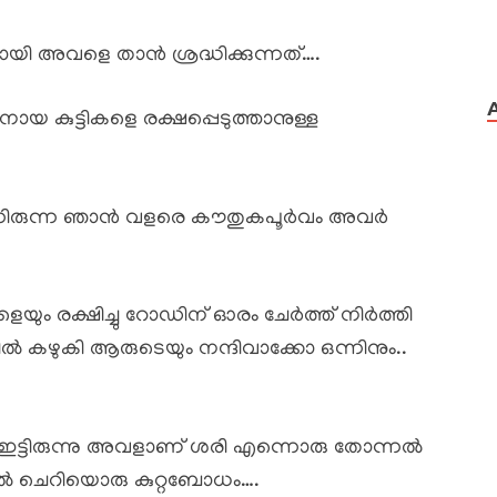
യി അവളെ താൻ ശ്രദ്ധിക്കുന്നത്….
ു നായ കുട്ടികളെ രക്ഷപ്പെടുത്താനുള്ള
്നിരുന്ന ഞാൻ വളരെ കൗതുകപൂർവം അവർ
െയും രക്ഷിച്ചു റോഡിന് ഓരം ചേർത്ത് നിർത്തി
ൽ കഴുകി ആരുടെയും നന്ദിവാക്കോ ഒന്നിനും..
 ഇട്ടിരുന്നു അവളാണ് ശരി എന്നൊരു തോന്നൽ
തിൽ ചെറിയൊരു കുറ്റബോധം….