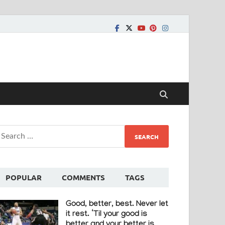
POPULAR
COMMENTS
TAGS
Good, better, best. Never let
it rest. ‘Til your good is
better and your better is