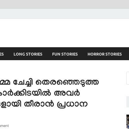
ES
LONG STORIES
FUN STORIES
HORROR STORIES
മ്മ ചേച്ചി തെരഞ്ഞെടുത്ത
ടുകാർക്കിടയിൽ അവർ
ളായി തീരാൻ പ്രധാന
mment