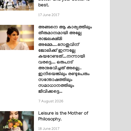
best.
17 June 2017
അങ്ങനെ ആ കാര്യത്തിലും
തീരുമാനമായി അല്ലേ
രാജലക്ഷ്മി
അമ്മേ…..സേതുവിന്
ജോലിക്ക് ഇന്നല്ലേ
കയറേണ്ടത്….നന്നായി
വരട്ടെ…. ഒരുപാട്
അനുഭവിച്ചത് അല്ലെ..
ഇനിയെങ്കിലും രണ്ടുപേരും
സന്തോഷത്തിലും
സമാധാനത്തിലും
ജീവിക്കട്ടെ…
7 August 2026
Leisure is the Mother of
Philosophy.
18 June 2017