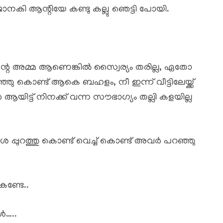
നകി ആന്റിയേ കണ്ടു കല്ലു ഞെട്ടി പോയി.
്റെ അമ്മ ആണെങ്കിൽ സ്വൈര്യം തരില്ല, ഏതോ
ു കൊണ്ട് ആകെ ബഹളം, നീ ഇന്ന് വീട്ടിലേയ്ക്ക്
ആയിട്ട് നിനക്ക് വന്ന സൗഭാഗ്യം തല്ലി കളയില്ല
പ്പുറത്തു കൊണ്ട് വെച്ച് കൊണ്ട് അവർ പറഞ്ഞു
ണ്ടേ..
ൾ…..