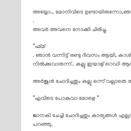
അയ്യോ… മോനിവിടെ ഉണ്ടായിരുന്നോ,ഞാ
.
അവർ അവനെ നോക്കി ചിരിച്ചു.
“ഹ്മ്മ്
. ഞാൻ വന്നിട്ട് രണ്ടു ദിവസം ആയി, കാശി വ
നിൽക്കുവാരുന്ന്.. കല്ലു ഇയാള് റെഡി 
അർജുൻ ചോദിച്ചതും കല്ലു ഒന്ന് വല്ലാതെ
“എവിടെ പോകുവാ മോളെ “
ജാനകി ചേച്ചി ചോദിച്ചതും കാര്യങ്ങൾ എല്
പറഞ്ഞു.