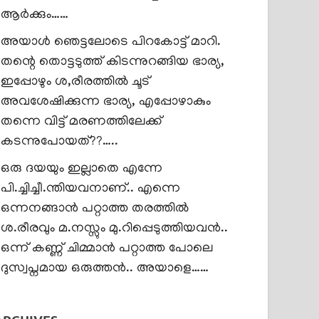
ആർക്കും……
അയാൾ ഞെട്ടലോടെ പിറകോട്ട് മാറി.
തന്റെ തൊട്ടടുത്ത് കിടന്നുറങ്ങിയ ഭാര്യ,
ഇപ്പോഴും ശ,രീരത്തിൽ ചൂട്
അവശേഷിക്കുന്ന ഭാര്യ, എപ്പോഴാകും
തന്നെ വിട്ട് മരണത്തിലേക്ക്
കടന്നുപോയത്??…..
ഒരു ദയയും ഇല്ലാതെ എന്നേ
പി.ച്ചിച്ചീ.ന്തിയവനാണ്.. എന്നെ
ഒന്നനങ്ങാൻ പറ്റാത്ത തരത്തിൽ
ശ.രീരവും മ.നസ്സും മു.റിപ്പെടുത്തിയവൻ..
ഒന്ന് കണ്ണ് ചിമ്മാൻ പറ്റാത്ത പോലെ
ദുസ്വപ്നമായ ഒരുത്തൻ.. അയാളെ……