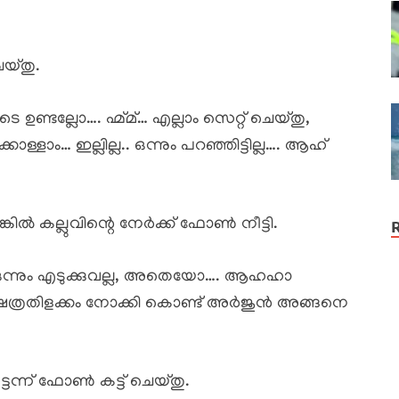
യ്തു.
്ടല്ലോ…. ഹ്മ്മ്… എല്ലാം സെറ്റ് ചെയ്തു,
ള്ളാം… ഇല്ലില്ല.. ഒന്നും പറഞ്ഞിട്ടില്ല…. ആഹ്
 കല്ലുവിന്റെ നേർക്ക് ഫോൺ നീട്ടി.
ഒന്നും എടുക്കുവല്ല, അതെയോ…. ആഹഹാ
ത്രതിളക്കം നോക്കി കൊണ്ട് അർജുൻ അങ്ങനെ
്ടന്ന് ഫോൺ കട്ട്‌ ചെയ്തു.