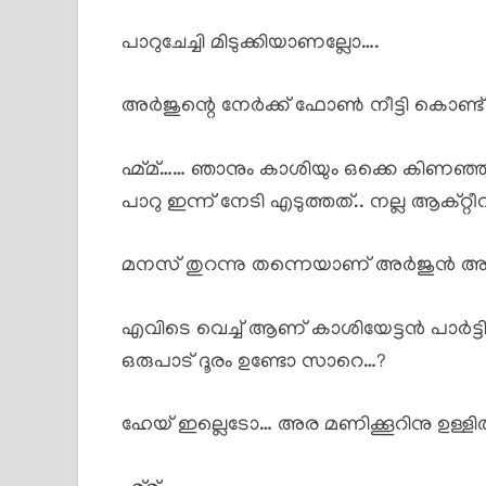
പാറുചേച്ചി മിടുക്കിയാണല്ലോ….
അർജുന്റെ നേർക്ക് ഫോൺ നീട്ടി കൊണ്ട് കല്ല
ഹ്മ്മ്…… ഞാനും കാശിയും ഒക്കെ കിണഞ്ഞു 
പാറു ഇന്ന് നേടി എടുത്തത്.. നല്ല ആക്റ്
മനസ് തുറന്നു തന്നെയാണ് അർജുൻ അത
എവിടെ വെച്ച് ആണ് കാശിയേട്ടൻ പാർട്ടി 
ഒരുപാട് ദൂരം ഉണ്ടോ സാറെ…?
ഹേയ് ഇല്ലെടോ… അര മണിക്കൂറിനു ഉള്ളിൽ