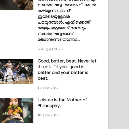
സന്തോഷവും അനുഭവിക്കാൻ
കഴിയുന്നതെന്ന്
ഇവിടെയുള്ളവർ
പറയുമ്പോൾ, എനിക്കെന്ത്
മാത്രം ആത്മാഭിമാനവും
സന്തോഷവുമാണ്
തോന്നുന്നതെന്നോ…
6 August 2026
Good, better, best. Never let
it rest. ‘Til your good is
better and your better is
best.
17 June 2017
Leisure is the Mother of
Philosophy.
18 June 2017