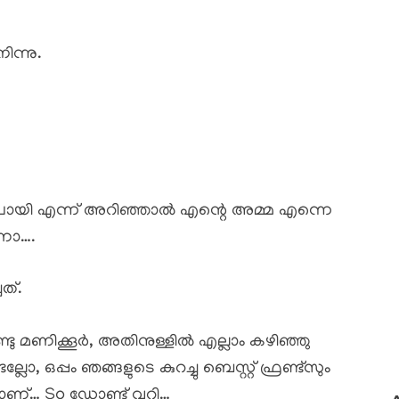
ന്നു.
യി എന്ന് അറിഞ്ഞാൽ എന്റെ അമ്മ എന്നെ
ണോ….
ത്.
്ടു മണിക്കൂർ, അതിനുള്ളിൽ എല്ലാം കഴിഞ്ഞു
ല്ലോ, ഒപ്പം ഞങ്ങളുടെ കുറച്ചു ബെസ്റ്റ് ഫ്രണ്ട്സും
യാണ്… So ഡോണ്ട് വറി…