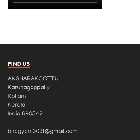
FIND US
AKSHARAKOOTTU
Karunagappally
Kollam
Kerala
India 690542
bhagyam3031@gmail.com