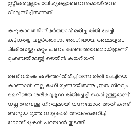
സ്ത്രീകളെല്ലാം വേiശ്യകളാണെന്നുമായിരുന്നു
വിശ്വസിച്ചിരുന്നത്
കഷ്ടകാലത്തിന് ഭർത്താവ് മരിച്ച രiതി ചേച്ചി
കുട്ടികളെ വളർത്താനും രോഗിയായ അമ്മയുടെ
ചികിത്സയ്ക്കും മറ്റും പണം കണ്ടെത്താനുമായിട്ടാണ്
മുംബെയിലേയ്ക്ക് ട്രെയിൻ കയറിയത്
രണ്ട് വർഷം കഴിഞ്ഞ് തിരിച്ച് വന്ന രiതി ചേച്ചിയെ
കാണാൻ നല്ല ഭംഗി യുണ്ടായിരുന്നു ,ഇരു നിറവും
മെലിഞ്ഞ ശരീരവുമുള്ള രiതിച്ചേച്ചി കൊiഴുത്തുരുണ്ട്
നല്ല തൂവെള്ള നിറവുമായി വന്നപ്പോൾ അത് കണ്ട്
അസൂയ മൂത്ത നാട്ടുകാർ അവരെക്കുറിച്ച്
ഗോസിപ്പുകൾ പറയാൻ തുടങ്ങി