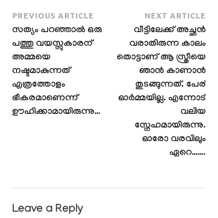
PREVIOUS ARTICLE
NEXT ARTICLE
സത്യം പറഞ്ഞാൽ ഒരു
വീട്ടിലേക്ക് അച്ഛൻ
പത്തു വയസ്സുകാരന്
വരാതിരുന്ന കാലം
അമ്മയെ
തൊട്ടാണ് ആ സ്ത്രീയെ
നഷ്ടമാകുന്നത്
ഞാൻ കാണാൻ
എത്രത്തോളം
തുടങ്ങുന്നത്. പേര്
ഭീകരമാണെന്ന്
ഓർമ്മയില്ല. എന്നോട്
ഊഹിക്കാമായിരുന്നു…
വലിയ
സ്നേഹമായിരുന്നു.
ഓരോ വരവിലും
ഏറെ…….
Leave a Reply