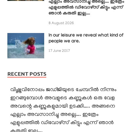
എല്ലാം അവസാനിച്ചു അല്ലെ…. ഇത്രേം
എളുപ്പത്തിൽ ഡിവോഴ്സ് കിട്ടും എന്ന്
ഞാൻ കരുതി ഇല്ല….
8 August 2026
In our leisure we reveal what kind of
people we are.
17 June 2017
RECENT POSTS
വിഷ്ണുവിനോപ്പം ജഡ്ജിയുടെ ചേമ്പറിൽ നിന്നും
ഇറങ്ങുമ്പോൾ അവളുടെ കണ്ണുകൾ ഒരു വേള
അവന്റെ കണ്ണുകളുമായി ഉടക്കി….. അങ്ങനെ
എല്ലാം അവസാനിച്ചു അല്ലെ…. ഇത്രേം
എളുപ്പത്തിൽ ഡിവോഴ്സ് കിട്ടും എന്ന് ഞാൻ
കരുതി ഇല്ല….