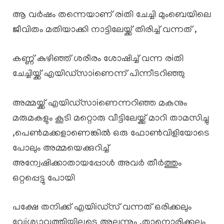
ആ വർഷം തന്നെയാണ് രiതി ചേച്ചി മുംബെയിലെ
ജീവിതം മതിയാക്കി നാട്ടിലേയ്ക്ക് തിരിച്ച് വന്നത് ,
കണ്ണ് കുഴിഞ്ഞ് ശരീരം ശോഷിച്ച് വന്ന രiതി
ചേച്ചിയ്ക്ക് എയിഡ്സാiണെന്ന് പിന്നീടറിഞ്ഞു
അമ്മയ്ക്ക് എയിഡ്സാiണെന്നറിഞ്ഞ മകനും
മരുമകളും കൂടി മറ്റൊരു വീട്ടിലേയ്ക്ക് മാറി താമസിച്ചു
,പെൺമക്കളാണെങ്കിൽ ഒരു ഫോൺവിളിയോടെ
പോലും അമ്മയെക്കുറിച്ച്
അന്വേഷിക്കാതായപ്പോൾ അവർ തീർത്തും
ഒറ്റപ്പെട്ടു പോയി
പക്ഷേ തനിക്ക് എയിiഡ്സ് വന്നത് ഒരിക്കലും
വേiശ്യാവൃത്തിയിലൂടെ അല്ലന്നും ,താനൊരിക്കലും