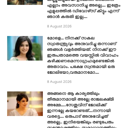
കണ്ണുകളുമായി ഉടക്കി….. അങ്ങനെ
എല്ലാം അവസാനിച്ചു അല്ലെ…. ഇത്രേം
എളുപ്പത്തിൽ ഡിവോഴ്സ് കിട്ടും എന്ന്
ഞാൻ കരുതി ഇല്ല….
8 August 2026
മോളെ… നിനക്ക് സകല
സ്വാതന്ത്ര്യവും അനുവദിച്ചു തന്നാണ്
ഞങ്ങൾ വളർത്തിയത്. നിനക്ക് ഈ
ഇരുപതാമത്തെ വയസ്സിൽ വിവാഹം
കഴിക്കണമെന്നാഗ്രഹമുണ്ടെങ്കിൽ
അതാവാം. പക്ഷേ സ്വന്തമായി ഒരു
ജോലിയോ,വരുമാനമോ….
8 August 2026
അങ്ങനെ ആ കാര്യത്തിലും
തീരുമാനമായി അല്ലേ രാജലക്ഷ്മി
അമ്മേ…..സേതുവിന് ജോലിക്ക്
ഇന്നല്ലേ കയറേണ്ടത്….നന്നായി
വരട്ടെ…. ഒരുപാട് അനുഭവിച്ചത്
അല്ലെ.. ഇനിയെങ്കിലും രണ്ടുപേരും