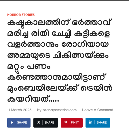
HORROR STORIES
കഷ്ടകാലത്തിന് ഭർത്താവ്
മരിച്ച രiതി ചേച്ചി കുട്ടികളെ
വളർത്താനും രോഗിയായ
അമ്മയുടെ ചികിത്സയ്ക്കും
മറ്റും പണം
കണ്ടെത്താനുമായിട്ടാണ്
മുംബെയിലേയ്ക്ക് ട്രെയിൻ
കയറിയത്…..
11 March 2025
-
by
pranayamazha.com
-
Leave a Comment
SHARE
SHARE
PIN IT
SHARE