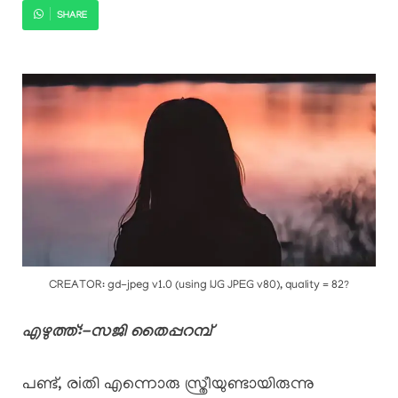
SHARE
CREATOR: gd-jpeg v1.0 (using IJG JPEG v80), quality = 82?
എഴുത്ത്:-സജി തൈപ്പറമ്പ്
പണ്ട്, രiതി എന്നൊരു സ്ത്രീയുണ്ടായിരുന്നു