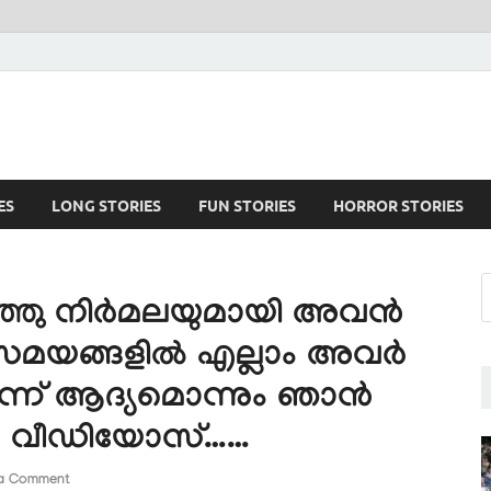
ES
LONG STORIES
FUN STORIES
HORROR STORIES
ഞ്ഞു നിർമലയുമായി അവൻ
 സമയങ്ങളിൽ എല്ലാം അവർ
ട് എന്ന് ആദ്യമൊന്നും ഞാൻ
 ചില വീഡിയോസ്……
a Comment