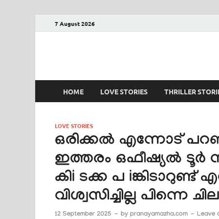
7 August 2026
PRANAYAMAZHA
The Rain of Love
HOME
LOVE STORIES
THRILLER STORI
LOVE STORIES
ഒരിക്കൽ എന്നോട് പറ
ഇത്തരം ഒഫീഷ്യൽ ടൂർ
കിi ടക്ക പ iങ്കിടാറുണ്
വിശ്വസിച്ചില്ല പിന്നെ
12 September 2025
-
by
pranayamazha.com
-
Leave 