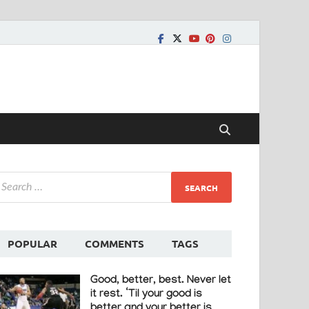
POPULAR
COMMENTS
TAGS
Good, better, best. Never let
it rest. ‘Til your good is
better and your better is