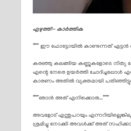
എഴുത്ത്:- കാർത്തിക
“”” ഈ ഫോട്ടോയിൽ കാണുന്നത് ഏട്ടൻ ത
കരഞ്ഞു കലങ്ങിയ കണ്ണുകളോടെ നിത്
എന്റെ നേരെ ഉയർത്തി ചോദിച്ചപ്പോൾ എനിക
കാരണം അതിൽ വ്യക്തമായി പതിഞ്ഞിട്ടുണ്ട
“””ഞാൻ അത് എനിക്കൊരു…”””
അവളോട് എന്തുപറയും എന്നറിയില്ലെങ്കി
ശ്രമിച്ചു നോക്കി അവൾക്ക് അത് സഹിക്