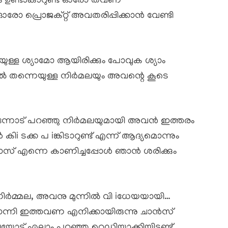
ും ഉണ്ടാകാറുണ്ട് ഓരോ തവണ
രോ പ്രൊജക്റ്റ് അവതരിപ്പിക്കാൻ വേണ്ടി
യുള്ള ശ്യാമോ ആയിരിക്കും പോവുക ശ്യാം
 തന്നെയുള്ള നിർമലയും അവന്റെ കൂടെ
 എന്നോട് പറഞ്ഞു നിർമലയുമായി അവൻ ഇത്തരം
 ടക്ക പ iങ്കിടാറുണ്ട് എന്ന് ആദ്യമൊന്നും
യോസ് എന്നെ കാണിച്ചപ്പോൾ ഞാൻ ശരിക്കും
നിർമ്മല, അവനു മുന്നിൽ വി iധേയയായി…
തോന്നി ഇത്തവണ എനിക്കായിരുന്നു ചാൻസ്
എല്ലാം പറഞ്ഞു റെഡിയാക്കിയിട്ടുണ്ട്