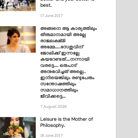
best.
17 June 2017
അങ്ങനെ ആ കാര്യത്തിലും
തീരുമാനമായി അല്ലേ
രാജലക്ഷ്മി
അമ്മേ…..സേതുവിന്
ജോലിക്ക് ഇന്നല്ലേ
കയറേണ്ടത്….നന്നായി
വരട്ടെ…. ഒരുപാട്
അനുഭവിച്ചത് അല്ലെ..
ഇനിയെങ്കിലും രണ്ടുപേരും
സന്തോഷത്തിലും
സമാധാനത്തിലും
ജീവിക്കട്ടെ…
7 August 2026
Leisure is the Mother of
Philosophy.
18 June 2017