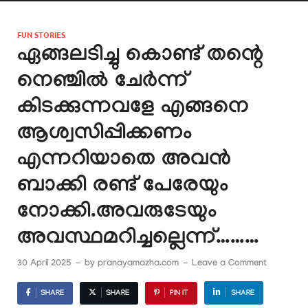
FUN STORIES
ഏങ്ങലടിച്ചു കൊണ്ട് തന്റെ
നെഞ്ചിൽ ചേർന്ന്
കിടക്കുന്നവളേ എങ്ങനെ
ആശ്വസിപ്പിക്കണം
എന്നറിയാതെ അവൻ
ബാക്കി രണ്ട് പേരേയും
നോക്കി.അവരുടേയും
അവസ്ഥമറിച്ചല്ലെന്ന്………
30 April 2025
-
by
pranayamazha.com
-
Leave a Comment
SHARE
SHARE
PIN IT
SHARE