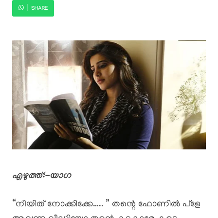
SHARE
എഴുത്ത്:-യാഗ
“നീയിത് നോക്കിക്കേ….. ” തന്റെ ഫോണിൽ പ്ളേ