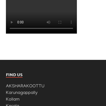
FIND US
AKSHARAKOOTTU
Karunagappally
Kollam