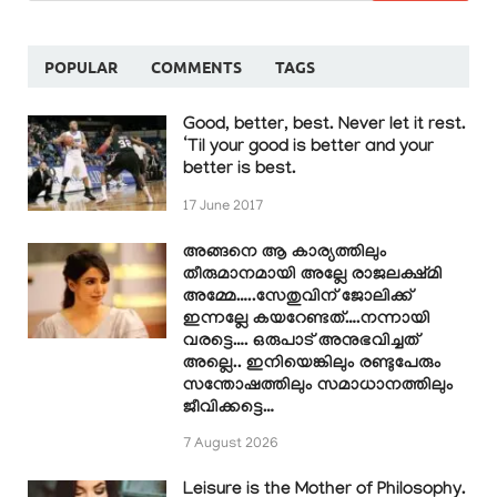
POPULAR
COMMENTS
TAGS
Good, better, best. Never let it rest.
‘Til your good is better and your
better is best.
17 June 2017
അങ്ങനെ ആ കാര്യത്തിലും
തീരുമാനമായി അല്ലേ രാജലക്ഷ്മി
അമ്മേ…..സേതുവിന് ജോലിക്ക്
ഇന്നല്ലേ കയറേണ്ടത്….നന്നായി
വരട്ടെ…. ഒരുപാട് അനുഭവിച്ചത്
അല്ലെ.. ഇനിയെങ്കിലും രണ്ടുപേരും
സന്തോഷത്തിലും സമാധാനത്തിലും
ജീവിക്കട്ടെ…
7 August 2026
Leisure is the Mother of Philosophy.