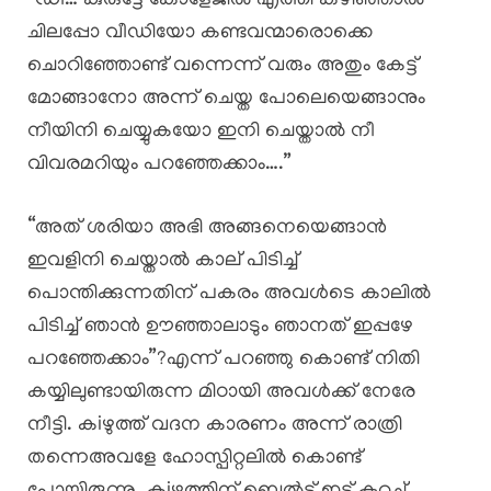
“ഡീ… കുരുട്ടേ കോളേജിൽ എത്തി കഴിഞ്ഞാൽ
ചിലപ്പോ വീഡിയോ കണ്ടവന്മാരൊക്കെ
ചൊറിഞ്ഞോണ്ട് വന്നെന്ന് വരും അതും കേട്ട്
മോങ്ങാനോ അന്ന് ചെയ്ത പോലെയെങ്ങാനും
നീയിനി ചെയ്യുകയോ ഇനി ചെയ്താൽ നീ
വിവരമറിയും പറഞ്ഞേക്കാം….”
“അത് ശരിയാ അഭി അങ്ങനെയെങ്ങാൻ
ഇവളിനി ചെയ്താൽ കാല് പിടിച്ച്
പൊന്തിക്കുന്നതിന് പകരം അവൾടെ കാലിൽ
പിടിച്ച് ഞാൻ ഊഞ്ഞാലാടും ഞാനത് ഇപ്പഴേ
പറഞ്ഞേക്കാം”?എന്ന് പറഞ്ഞു കൊണ്ട് നിതി
കയ്യിലുണ്ടായിരുന്ന മിഠായി അവൾക്ക് നേരേ
നീട്ടി. കiഴുത്ത് വദന കാരണം അന്ന് രാത്രി
തന്നെഅവളേ ഹോസ്പിറ്റലിൽ കൊണ്ട്