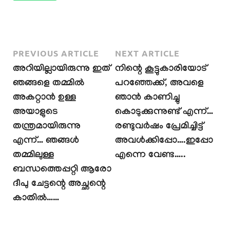
PREVIOUS ARTICLE
NEXT ARTICLE
അറിയില്ലായിരുന്നു ഇത്
നിന്റെ കൂട്ടുകാരിയോട്
ഞങ്ങളെ തമ്മിൽ
പറഞ്ഞേക്ക്, അവളെ
അകറ്റാൻ ഉള്ള
ഞാൻ കാണിച്ചു
അയാളുടെ
കൊടുക്കുന്നുണ്ട് എന്ന്…
തന്ത്രമായിരുന്നു
രണ്ടുവർഷം പ്രേമിച്ചിട്ട്
എന്ന്… ഞങ്ങൾ
അവൾക്കിപ്പോ….ഇപ്പോ
തമ്മിലുള്ള
എന്നെ വേണ്ട…..
ബന്ധത്തെപ്പറ്റി ആരോ
ദീപു ചേട്ടന്റെ അച്ഛന്റെ
കാതിൽ……