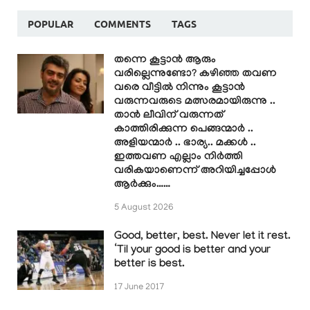
POPULAR
COMMENTS
TAGS
തന്നെ കൂട്ടാൻ ആരും
വരില്ലെന്നുണ്ടോ? കഴിഞ്ഞ തവണ
വരെ വീട്ടിൽ നിന്നും കൂട്ടാൻ
വരുന്നവരുടെ മത്സരമായിരുന്നു ..
താൻ ലീവിന് വരുന്നത്
കാത്തിരിക്കുന്ന പെങ്ങന്മാർ ..
അളിയന്മാർ .. ഭാര്യ.. മക്കൾ ..
ഇത്തവണ എല്ലാം നിർത്തി
വരികയാണെന്ന് അറിയിച്ചപ്പോൾ
ആർക്കും……
5 August 2026
Good, better, best. Never let it rest.
‘Til your good is better and your
better is best.
17 June 2017