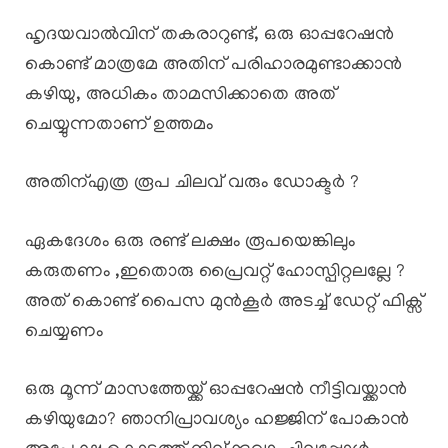
ഹൃദയവാൽവിന് തകരാറുണ്ട്, ഒരു ഓപ്പറേഷൻ
കൊണ്ട് മാത്രമേ അതിന് പരിഹാരമുണ്ടാക്കാൻ
കഴിയു, അധികം താമസിക്കാതെ അത്
ചെയ്യുന്നതാണ് ഉത്തമം
അതിന്എത്ര രൂപ ചിലവ് വരും ഡോക്ടർ ?
ഏകദേശം ഒരു രണ്ട് ലക്ഷം രൂപയെങ്കിലും
കരുതണം ,ഇതൊരു പ്രൈവറ്റ് ഹോസ്പിറ്റലല്ലേ ?
അത് കൊണ്ട് പൈസ മുൻകൂർ അടച്ച് ഡേറ്റ് ഫിക്സ്
ചെയ്യണം
ഒരു മൂന്ന് മാസത്തേയ്ക്ക് ഓപ്പറേഷൻ നീട്ടിവയ്ക്കാൻ
കഴിയുമോ? ഞാനിപ്രാവശ്യം ഹജ്ജിന് പോകാൻ