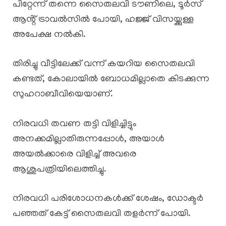
പിറ്റേന്ന് തന്നെ സൈതലവി ടൗണിലെ, ടൂർസ്
ആൻ്റ് ട്രാവൽസിൽ പോയി, ഹജ്ജ് വിസയ്ക്കുള്ള
അപേക്ഷ നൽകി.
തിരിച്ചു വീട്ടിലേക്ക് വന്ന് കയറിയ സൈതലവി
കണ്ടത്, കോലായിൽ ബോധമില്ലാതെ കിടക്കുന്ന
സുഹറാബീവിയെയാണ്.
നിരവധി തവണ തട്ടി വിളിച്ചിട്ടും
അനക്കമില്ലാതിരുന്നപ്പോൾ, അയാൾ
അയൽക്കാരെ വിളിച്ച് അവരെ
ആശുപത്രിയിലെത്തിച്ചു.
നിരവധി പരിശോധനകൾക്ക് ശേഷം, ഡോക്ടർ
പഞ്ഞത് കേട്ട് സൈതലവി തളർന്ന് പോയി.