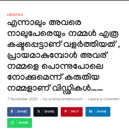
LIFESTYLE
എന്നാലും അവരെ
നാലുപേരെയും നമ്മൾ എത്ര
കഷ്ടപ്പെട്ടാണ് വളർത്തിയത് ,
പ്രായമാകുമ്പോൾ അവര്
നമ്മളെ പൊന്നുപോലെ
നോക്കുമെന്ന് കരുതിയ
നമ്മളാണ് വിഡ്ഢികൾ……
7 November 2025
-
by
pranayamazha.com
-
Leave a Comment
SHARE
SHARE
PIN IT
SHARE
SHARE