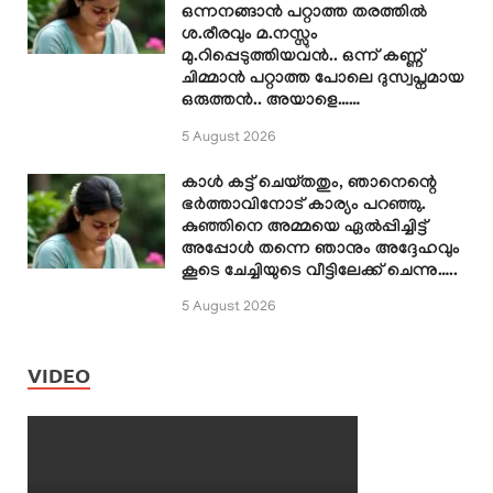
ഒന്നനങ്ങാൻ പറ്റാത്ത തരത്തിൽ
ശ.രീരവും മ.നസ്സും
മു.റിപ്പെടുത്തിയവൻ.. ഒന്ന് കണ്ണ്
ചിമ്മാൻ പറ്റാത്ത പോലെ ദുസ്വപ്നമായ
ഒരുത്തൻ.. അയാളെ……
5 August 2026
കാൾ കട്ട് ചെയ്തതും, ഞാനെന്റെ
ഭർത്താവിനോട് കാര്യം പറഞ്ഞു.
കുഞ്ഞിനെ അമ്മയെ ഏൽപ്പിച്ചിട്ട്
അപ്പോൾ തന്നെ ഞാനും അദ്ദേഹവും
കൂടെ ചേച്ചിയുടെ വീട്ടിലേക്ക് ചെന്നു…..
5 August 2026
VIDEO