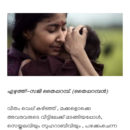
എഴുത്ത്:-സജി തൈപ്പറമ്പ്. (തൈപ്പറമ്പൻ)
വീതം വെപ്പ് കഴിഞ്ഞ് , മക്കളൊക്കെ
അവരവരുടെ വീട്ടിലേക്ക് മടങ്ങിയപ്പോൾ,
സെയ്തലവിയും സുഹറാബീവിയും , പഴക്കംചെന്ന