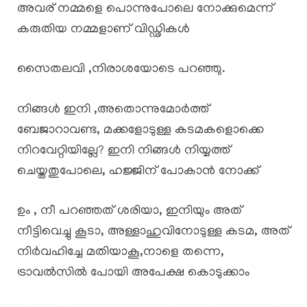
അവര് നമ്മളെ പൊന്നുപോലെ നോക്കുമെന്ന്
കരുതിയ നമ്മളാണ് വിഡ്ഢികൾ
സൈതലവി ,നിരാശയോടെ പറഞ്ഞു.
നിങ്ങൾ ഇനി ,അതൊന്നുമോർത്ത്
ബേജാറാവണ്ട, മക്കളോടുള്ള കടമകളൊക്കെ
നിറവേറ്റിയില്ലേ? ഇനി നിങ്ങൾ നിയ്യത്ത്
ചെയ്തതുപോലെ, ഹജ്ജിന് പോകാൻ നോക്ക്
ഉം , നീ പറഞ്ഞത് ശരിയാ, ഇനിയും അത്
നീട്ടിവെച്ചു കൂടാ, അള്ളാഹുവിനോടുള്ള കടമ, അത്
നിർവഹിച്ചേ മതിയാകൂ,നാളെ തന്നെ,
ട്രാവൽസിൽ പോയി അപേക്ഷ കൊടുക്കാം