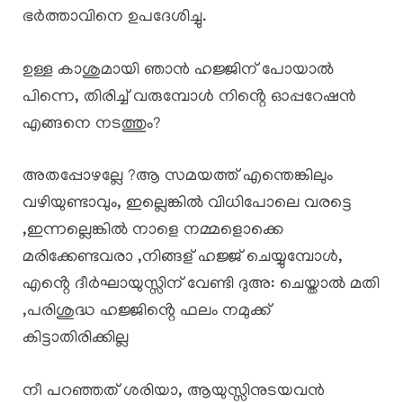
ഭർത്താവിനെ ഉപദേശിച്ചു.
ഉള്ള കാശുമായി ഞാൻ ഹജ്ജിന് പോയാൽ
പിന്നെ, തിരിച്ച് വരുമ്പോൾ നിൻ്റെ ഓപ്പറേഷൻ
എങ്ങനെ നടത്തും?
അതപ്പോഴല്ലേ ?ആ സമയത്ത് എന്തെങ്കിലും
വഴിയുണ്ടാവും, ഇല്ലെങ്കിൽ വിധിപോലെ വരട്ടെ
,ഇന്നല്ലെങ്കിൽ നാളെ നമ്മളൊക്കെ
മരിക്കേണ്ടവരാ ,നിങ്ങള് ഹജ്ജ് ചെയ്യുമ്പോൾ,
എൻ്റെ ദീർഘായുസ്സിന് വേണ്ടി ദുഅ: ചെയ്താൽ മതി
,പരിശുദ്ധ ഹജ്ജിൻ്റെ ഫലം നമുക്ക്
കിട്ടാതിരിക്കില്ല
നീ പറഞ്ഞത് ശരിയാ, ആയുസ്സിനുടയവൻ