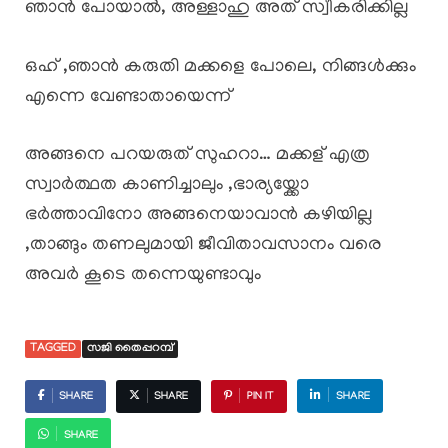
ഞാൻ പോയാൽ, അള്ളാഹു അത് സ്വീകരിക്കില്ല
ഒഹ് ,ഞാൻ കരുതി മക്കളെ പോലെ, നിങ്ങൾക്കും
എന്നെ വേണ്ടാതായെന്ന്
അങ്ങനെ പറയരുത് സുഹറാ… മക്കള് എത്ര
സ്വാർത്ഥത കാണിച്ചാലും ,ഭാര്യയ്ക്കോ
ഭർത്താവിനോ അങ്ങനെയാവാൻ കഴിയില്ല
,താങ്ങും തണലുമായി ജീവിതാവസാനം വരെ
അവർ കൂടെ തന്നെയുണ്ടാവും
TAGGED
സജി തൈപ്പറമ്പ്
SHARE
SHARE
PIN IT
SHARE
SHARE