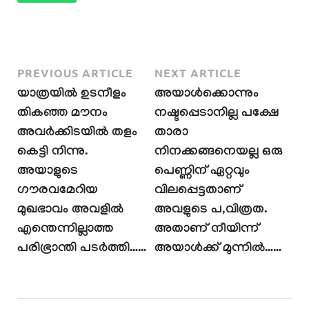
PREVIOUS ARTICLE
NEXT ARTICLE
യാത്രയിൽ ഉടനീളം
അയാൾക്കൊന്നും
തികഞ്ഞ മൗനം
നഷ്ടപ്പെടാനില്ല പക്ഷേ
അവർക്കിടയിൽ തളം
താരാ
കെട്ടി നിന്നു.
നിനക്കങ്ങനെയല്ല ഒരു
അയാളുടെ
പെണ്ണിന് ഏറ്റവും
ഗൗരവമേറിയ
വിലപ്പെട്ടതാണ്
മുഖഭാവം അവളിൽ
അവളുടെ പ,വിത്രത.
എന്തെന്നില്ലാത്ത
അതാണ് നീയിന്ന്
പരിഭ്രാന്തി പടർത്തി……
അയാൾക്ക് മുന്നിൽ……