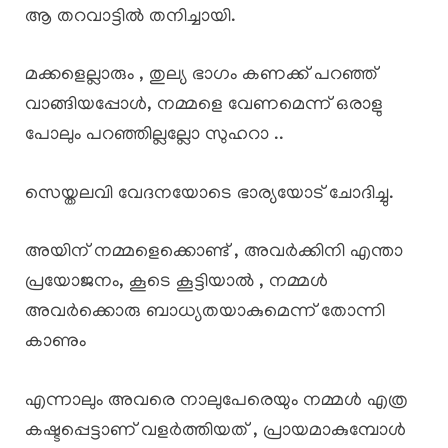
ആ തറവാട്ടിൽ തനിച്ചായി.
മക്കളെല്ലാരും , തുല്യ ഭാഗം കണക്ക് പറഞ്ഞ്
വാങ്ങിയപ്പോൾ, നമ്മളെ വേണമെന്ന് ഒരാളു
പോലും പറഞ്ഞില്ലല്ലോ സുഹറാ ..
സെയ്തലവി വേദനയോടെ ഭാര്യയോട് ചോദിച്ചു.
അയിന് നമ്മളെക്കൊണ്ട് , അവർക്കിനി എന്താ
പ്രയോജനം, കൂടെ കൂട്ടിയാൽ , നമ്മൾ
അവർക്കൊരു ബാധ്യതയാകുമെന്ന് തോന്നി
കാണും
എന്നാലും അവരെ നാലുപേരെയും നമ്മൾ എത്ര
കഷ്ടപ്പെട്ടാണ് വളർത്തിയത് , പ്രായമാകുമ്പോൾ