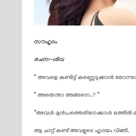
സൗഹൃദം
രചന:-ശിവ
” അവളെ കണ്ടിട്ട് കണ്ണെടുക്കാൻ തോന്നുന്നു
” അതെന്താ അങ്ങനെ..? “
“അവൾ മുൻപത്തെതിനേക്കാൾ ഒത്തിരി മാറിയ
ആ ചാറ്റ് കണ്ട് അവളുടെ ഹൃദയം വിങ്ങി.