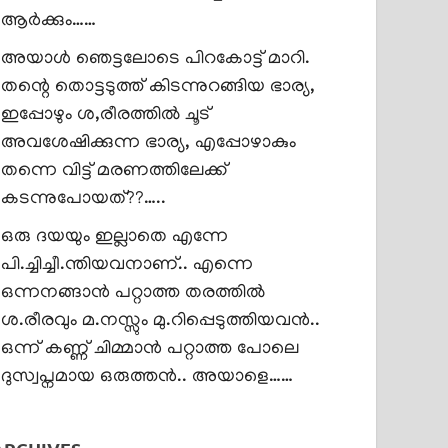
ആർക്കും……
അയാൾ ഞെട്ടലോടെ പിറകോട്ട് മാറി.
തന്റെ തൊട്ടടുത്ത് കിടന്നുറങ്ങിയ ഭാര്യ,
ഇപ്പോഴും ശ,രീരത്തിൽ ചൂട്
അവശേഷിക്കുന്ന ഭാര്യ, എപ്പോഴാകും
തന്നെ വിട്ട് മരണത്തിലേക്ക്
കടന്നുപോയത്??…..
ഒരു ദയയും ഇല്ലാതെ എന്നേ
പി.ച്ചിച്ചീ.ന്തിയവനാണ്.. എന്നെ
ഒന്നനങ്ങാൻ പറ്റാത്ത തരത്തിൽ
ശ.രീരവും മ.നസ്സും മു.റിപ്പെടുത്തിയവൻ..
ഒന്ന് കണ്ണ് ചിമ്മാൻ പറ്റാത്ത പോലെ
ദുസ്വപ്നമായ ഒരുത്തൻ.. അയാളെ……