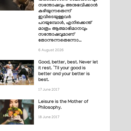
സന്തോഷവും അനുഭവിക്കാൻ
കഴിയുന്നതെന്ന്
ഇവിടെയുള്ളവർ
പറയുമ്പോൾ, എനിക്കെന്ത്
മാത്രം ആത്മാഭിമാനവും
സന്തോഷവുമാണ്
തോന്നുന്നതെന്നോ…
6 August 2026
Good, better, best. Never let
it rest. ‘Til your good is
better and your better is
best.
17 June 2017
Leisure is the Mother of
Philosophy.
18 June 2017