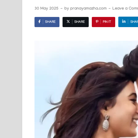
30 May 2025
-
by
pranayamazha.com
-
Leave a Com
SHARE
SHARE
PIN IT
SHA