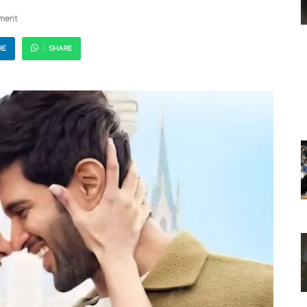
ment
RE
SHARE