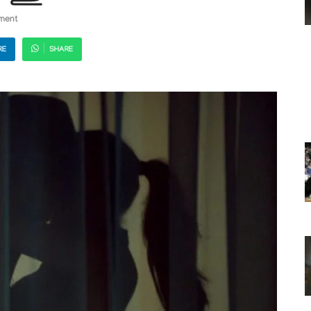
ment
RE
SHARE