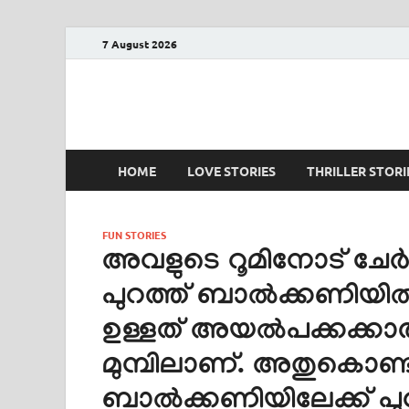
7 August 2026
PRANAYAMAZHA
The Rain of Love
HOME
LOVE STORIES
THRILLER STORI
FUN STORIES
അവളുടെ റൂമിനോട് ചേർന
പുറത്ത് ബാൽക്കണിയ
ഉള്ളത് അയൽപക്കക്കാര
മുമ്പിലാണ്. അതുകൊണ്ട
ബാൽക്കണിയിലേക്ക് പു