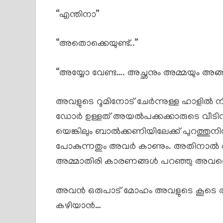
“എന്തിനാ”
“അതൊക്കെയുണ്ട്..”
“അയ്യോ വേണ്ട…. അച്ഛനും അമ്മയും അങ്
അവളുടെ റൂമിനോട് ചേർന്നുള്ള ഹാളിൽ ന
ഡോർ ഉള്ളത് അയൽപക്കക്കാരുടെ വീടിന
യെങ്കിലും ബാൽക്കണിയിലേക്ക് പുറത്തു
പോകുന്നതും അവർ കാണും. അതിനാൽ തന
അമ്മാതിരി കാരണങ്ങൾ പറഞ്ഞു അവനെ തി
അവൻ ഒരുപാട് മോഹം അവളുടെ കൂടെ ര
കഴിയാൻ…