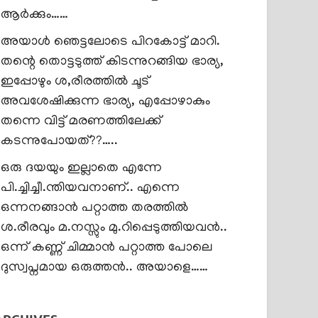
ആർക്കും……
അയാൾ ഞെട്ടലോടെ പിറകോട്ട് മാറി.
തന്റെ തൊട്ടടുത്ത് കിടന്നുറങ്ങിയ ഭാര്യ,
ഇപ്പോഴും ശ,രീരത്തിൽ ചൂട്
അവശേഷിക്കുന്ന ഭാര്യ, എപ്പോഴാകും
തന്നെ വിട്ട് മരണത്തിലേക്ക്
കടന്നുപോയത്??…..
ഒരു ദയയും ഇല്ലാതെ എന്നേ
പി.ച്ചിച്ചീ.ന്തിയവനാണ്.. എന്നെ
ഒന്നനങ്ങാൻ പറ്റാത്ത തരത്തിൽ
ശ.രീരവും മ.നസ്സും മു.റിപ്പെടുത്തിയവൻ..
ഒന്ന് കണ്ണ് ചിമ്മാൻ പറ്റാത്ത പോലെ
ദുസ്വപ്നമായ ഒരുത്തൻ.. അയാളെ……