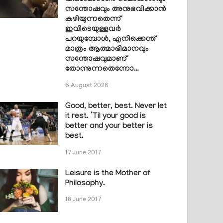
സന്തോഷവും അനുഭവിക്കാൻ
കഴിയുന്നതെന്ന്
ഇവിടെയുള്ളവർ
പറയുമ്പോൾ, എനിക്കെന്ത്
മാത്രം ആത്മാഭിമാനവും
സന്തോഷവുമാണ്
തോന്നുന്നതെന്നോ…
6 August 2026
Good, better, best. Never let
it rest. ‘Til your good is
better and your better is
best.
17 June 2017
Leisure is the Mother of
Philosophy.
18 June 2017