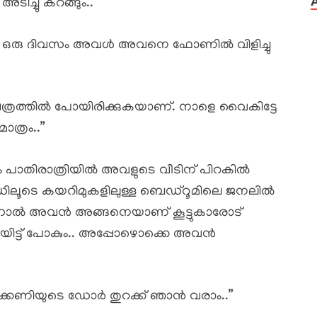
അടിച്ചു കറങ്ങും..
തെ ഒരു ദിവസം അവൾ അവനെ ഫോണിൽ വിളിച്ചു
ക്ഷേത്രത്തിൽ പോയിരിക്കുകയാണ്. നാളെ വൈകിട്ടേ
ാത്രം..”
യം പാതിരാത്രിയിൽ അവളുടെ വീടിന് പിറകിൽ
സൈഡിലൂടെ കയറിമുകളിലുള്ള ബെഡ്റൂമിലെ ജനലിൽ
ം ചെന്നാൽ അവൻ അങ്ങനെയാണ് കൂട്ടുകാരോട്
ടിയിട്ട് പോകും.. അപ്പോഴൊക്കെ അവൻ
ക്കണിയുടെ ഡോർ തുറക്ക് ഞാൻ വരാം..”