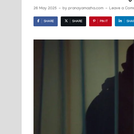
26 May 2025
-
by
pranayamazha.com
-
Leave a Com
SHARE
SHARE
PIN IT
SHA