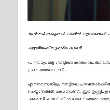
കലിപ്പൻ കാമുകൻ ട്രാപ്പിൽ ആയപ്പോൾ …
എഴുതിയത് :സുരഭില സുബി
ഹരിതയും ആ നാട്ടിലെ കലിപ്പിനും താiന്തോ
പ്രണയത്തിലാണ്….
ചൂടനാണെങ്കിലും നാട്ടിലെ പാവങ്ങൾക്ക് 
ചെയ്യുന്നതിൽ കേമനാണ്….ഈ ഉണ്ണി..കൂ
കൺസ്ട്രക്ഷൻ ഫീൽഡാണ് തെരഞ്ഞെടുത