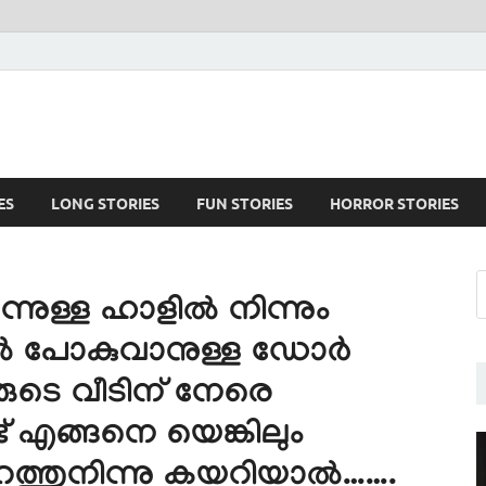
ES
LONG STORIES
FUN STORIES
HORROR STORIES
്നുള്ള ഹാളിൽ നിന്നും
ിൽ പോകുവാനുള്ള ഡോർ
ുടെ വീടിന് നേരെ
് എങ്ങനെ യെങ്കിലും
റത്തുനിന്നു കയറിയാൽ…….