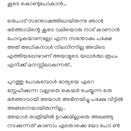
കൂടെ കൊണ്ടുപോകാൻ…
ഒരുപാട് സന്തോഷത്തിലായിരുന്നു ഞാൻ
ഭർത്താവിന്റെ കൂടെ വലിയൊരു നാട് കാണാൻ
പോവുകയാണല്ലോ എന്ന സന്തോഷം പക്ഷേ
അത് അധികനാൾ നിലനിന്നില്ല അവിടെ
എത്തിയപ്പോഴാണ് അയാളുടെ യഥാർത്ഥ രൂപം
എനിക്ക് മനസ്സിലാകുന്നത്..
പുറത്തു പോകുമ്പോൾ ഭാര്യയെ ഏറെ
സ്നേഹിക്കുന്ന വല്ലാതെ കെയർ ചെയ്യുന്ന ഒരു
ഭർത്താവായി അയാൾ അഭിനയിച്ചു പക്ഷേ വീട്ടിൽ
അങ്ങനെയായിരുന്നില്ല..
അയാൾ രാത്രിയിൽ ഉറക്കമില്ലാതെ അലഞ്ഞു
നടക്കുന്നത് കാണാം ഏതൊക്കെ യോ പോi ൺ