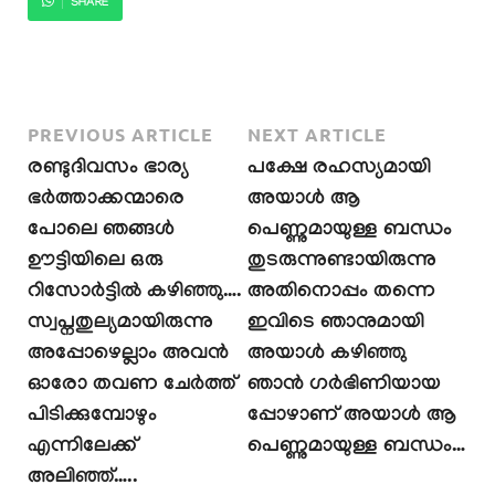
SHARE
PREVIOUS ARTICLE
NEXT ARTICLE
രണ്ടുദിവസം ഭാര്യ
പക്ഷേ രഹസ്യമായി
ഭർത്താക്കന്മാരെ
അയാൾ ആ
പോലെ ഞങ്ങൾ
പെണ്ണുമായുള്ള ബന്ധം
ഊട്ടിയിലെ ഒരു
തുടരുന്നുണ്ടായിരുന്നു
റിസോർട്ടിൽ കഴിഞ്ഞു….
അതിനൊപ്പം തന്നെ
സ്വപ്നതുല്യമായിരുന്നു
ഇവിടെ ഞാനുമായി
അപ്പോഴെല്ലാം അവൻ
അയാൾ കഴിഞ്ഞു
ഓരോ തവണ ചേർത്ത്
ഞാൻ ഗർഭിണിയായ
പിടിക്കുമ്പോഴും
പ്പോഴാണ് അയാൾ ആ
എന്നിലേക്ക്
പെണ്ണുമായുള്ള ബന്ധം…
അലിഞ്ഞ്…..