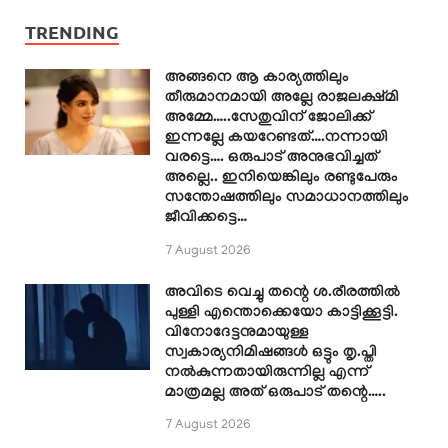
TRENDING
അങ്ങനെ ആ കാര്യത്തിലും
തീരുമാനമായി അല്ലേ രാജലക്ഷ്മി
അമ്മേ…..സേതുവിന് ജോലിക്ക്
ഇന്നല്ലേ കയറേണ്ടത്….നന്നായി
വരട്ടെ…. ഒരുപാട് അനുഭവിച്ചത്
അല്ലെ.. ഇനിയെങ്കിലും രണ്ടുപേരും
സന്തോഷത്തിലും സമാധാനത്തിലും
ജീവിക്കട്ടെ…
7 August 2026
അവിടെ വെച്ചു തന്റെ ശ.രീരത്തിൽ
പുള്ളി എന്തൊക്കെയോ കാട്ടിക്കൂട്ടി.
വിനോദേട്ടനുമായുള്ള
സ്വകാര്യനിമിഷങ്ങൾ ഒട്ടും തൃ.പ്തി
നൽകുന്നതായിരുന്നില്ല എന്ന്
മാത്രമല്ല അത് ഒരുപാട് തന്റെ…..
7 August 2026