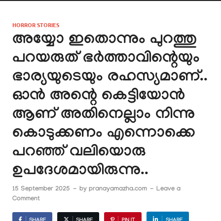
HORROR STORIES
അയ്യോ ഇതൊന്നും പുറത്തു
പറയരുത് ഭർത്താവിന്റെയും
ഭാര്യയുടെയും രഹസ്യമാണ്..
ഓൻ അന്റെ കെട്ടിയോൻ
ആണ് അതിനെല്ലാം നിന്നു
കൊടുക്കണം എന്നൊക്കെ
പറഞ്ഞ് വലിയൊരു
ഉപദേശമായിരുന്നു..
15 September 2025
-
by
pranayamazha.com
-
Leave a
Comment
SHARE
SHARE
PIN IT
SHARE