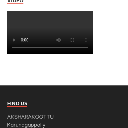
VIDEO
FIND US
AKSHARAKOOTTU
Karunagappally