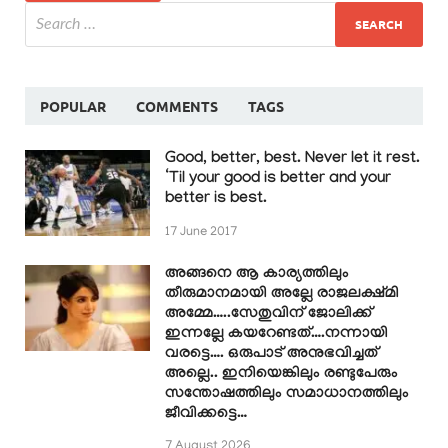
POPULAR
COMMENTS
TAGS
Good, better, best. Never let it rest.
‘Til your good is better and your
better is best.
17 June 2017
അങ്ങനെ ആ കാര്യത്തിലും
തീരുമാനമായി അല്ലേ രാജലക്ഷ്മി
അമ്മേ…..സേതുവിന് ജോലിക്ക്
ഇന്നല്ലേ കയറേണ്ടത്….നന്നായി
വരട്ടെ…. ഒരുപാട് അനുഭവിച്ചത്
അല്ലെ.. ഇനിയെങ്കിലും രണ്ടുപേരും
സന്തോഷത്തിലും സമാധാനത്തിലും
ജീവിക്കട്ടെ…
7 August 2026