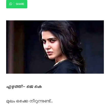
SHARE
എഴുത്ത്:- ജെ കെ
മുഖം ഒക്കെ നീറുന്നുണ്ട്..