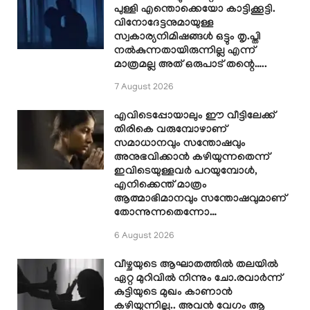
പുള്ളി എന്തൊക്കെയോ കാട്ടിക്കൂട്ടി.
വിനോദേട്ടനുമായുള്ള
സ്വകാര്യനിമിഷങ്ങൾ ഒട്ടും തൃ.പ്തി
നൽകുന്നതായിരുന്നില്ല എന്ന്
മാത്രമല്ല അത് ഒരുപാട് തന്റെ…..
7 August 2026
എവിടെപ്പോയാലും ഈ വീട്ടിലേക്ക്
തിരികെ വരുമ്പോഴാണ്
സമാധാനവും സന്തോഷവും
അനുഭവിക്കാൻ കഴിയുന്നതെന്ന്
ഇവിടെയുള്ളവർ പറയുമ്പോൾ,
എനിക്കെന്ത് മാത്രം
ആത്മാഭിമാനവും സന്തോഷവുമാണ്
തോന്നുന്നതെന്നോ…
6 August 2026
വീഴ്ചയുടെ ആഘാതത്തിൽ തലയിൽ
ഏറ്റ മുറിവിൽ നിന്നും ചോ.രവാർന്ന്
കുട്ടിയുടെ മുഖം കാണാൻ
കഴിയുന്നില്ല.. അവൻ വേഗം ആ