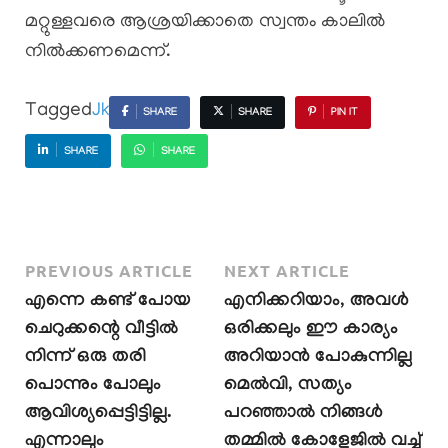
മറ്റുള്ളവരെ ആശ്രയിക്കാതെ സ്വന്തം കാലിൽ
നിൽക്കണമെന്ന്.
Tagged
Jk
SHARE
SHARE
PIN IT
SHARE
SHARE
PREVIOUS ARTICLE
NEXT ARTICLE
എന്നെ കണ്ട് പോയ
എനിക്കറിയാം, അവൾ
ചെറുക്കന്റെ വീട്ടിൽ
ഒരിക്കലും ഈ കാര്യം
നിന്ന് ഒരു തരി
അറിയാൻ പോകുന്നില്ല
പൊന്നും പോലും
മെൽവി, സത്യം
ആവിശ്യപ്പെട്ടിട്ടില്ല.
പറഞ്ഞാൽ നിങ്ങൾ
എന്നാലും
തമ്മിൽ കോളേജിൽ വച്ച്