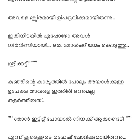
അവളെ ക്രൂiരമായി ഉiപദ്രവിക്കുമായിരുന്നു..
ഇതിനിടയിൽ എപ്പോഴോ അവൾ
ഗiർഭിണിയായി… ഒരു മോൾക്ക് ജന്മം കൊടുത്തു..
ശ്രീക്കുട്ടി””””
കുഞ്ഞിന്റെ കാര്യത്തിൽ പോലും അയാൾക്കുള്ള
ഉപേക്ഷ അവളെ ഇത്തിരി ഒന്നുമല്ല
തളർത്തിയത്..
‘”‘ ഞാൻ ഇട്ടിട്ട് പോയാൽ നിനക്ക് ആരുണ്ടെടീ “”‘
എന്ന് കൂടെക്കൂടെ മഹേഷ് ചോദിക്കുമായിരുന്നു…