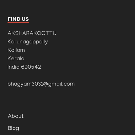
FIND US
AKSHARAKOOTTU
Karunagappally
Kollam
Kerala
India 690542
bhagyam3031@gmail.com
About
Blog