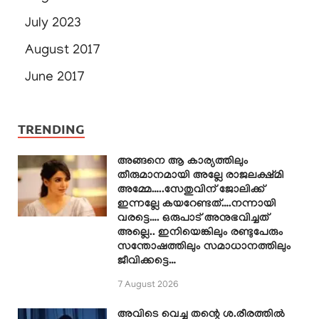
July 2023
August 2017
June 2017
TRENDING
അങ്ങനെ ആ കാര്യത്തിലും
തീരുമാനമായി അല്ലേ രാജലക്ഷ്മി
അമ്മേ…..സേതുവിന് ജോലിക്ക്
ഇന്നല്ലേ കയറേണ്ടത്….നന്നായി
വരട്ടെ…. ഒരുപാട് അനുഭവിച്ചത്
അല്ലെ.. ഇനിയെങ്കിലും രണ്ടുപേരും
സന്തോഷത്തിലും സമാധാനത്തിലും
ജീവിക്കട്ടെ…
7 August 2026
അവിടെ വെച്ചു തന്റെ ശ.രീരത്തിൽ