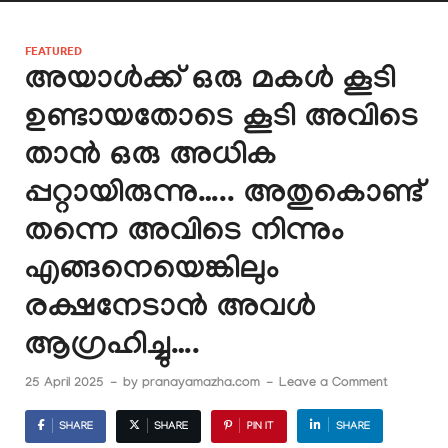
FEATURED
അയാൾക്ക് ഒരു മകൾ കൂടി
ഉണ്ടായതോടെ കൂടി അവിടെ
താൻ ഒരു അധിക
പ്പറ്റായിരുന്നു….. അതുകൊണ്ട്
തന്നെ അവിടെ നിന്നും
എങ്ങനെയെങ്കിലും
രക്ഷനേടാൻ അവൾ
ആഗ്രഹിച്ചു….
25 April 2025
-
by
pranayamazha.com
-
Leave a Comment
SHARE
SHARE
PIN IT
SHARE