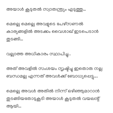
അയാൾ കൂടുതൽ സ്വാതന്ത്ര്യം എടുത്തു…
മെല്ലെ മെല്ലെ അവളുടെ പേഴ്സണൽ
കാര്യങ്ങളിൽ അടക്കം വൈശാഖ് ഇടപെടാൻ
തുടങ്ങി…
വല്ലാത്ത അധികാരം സ്ഥാപിച്ചു..
അത് അവളിൽ സംശയം സൃഷ്ടിച്ചു ഇതൊരു നല്ല
ബന്ധമല്ല എന്നത് അവൾക്ക് ബോധ്യപ്പെട്ടു….
മെല്ലെ അവൾ അതിൽ നിന്ന് ഒഴിഞ്ഞുമാറാൻ
തുടങ്ങിയതോടുകൂടി അയാൾ കൂടുതൽ വയലന്റ്
ആയി…