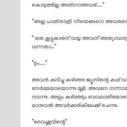
കൊടുത്തില്ല അതിനാഅവര്…..”
“അല്ല പാതിരാത്രി നീയെങ്ങനെ അവരുടെ 
” ഒരു കൂട്ടുകാരന് വയ്യ അവന് അത്യാവശ്
വന്നതാ…”
“ഉം…..”
അവൻ കുiടിച്ചു കഴിഞ്ഞ ജ്യൂസിന്റെ കപ്പ് 
നേർമ്മയായൊന്നു മൂളി. അവനേ നന്നായി 
നടന്നു. അല്പം കഴിഞ്ഞും വേവലാതിയോട
മാനുവൽ അവർക്കരികിലേക്ക് ചെന്നു.
“വൈഷ്ണവിന്റെ”