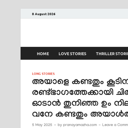
8 August 2026
PRANAYAMAZHA
The Rain of Love
HOME
LOVE STORIES
THRILLER STORI
LONG STORIES
അയാളെ കണ്ടതും കൂടിന
രണ്ട്ഭാഗത്തേക്കായി ച
ഓടാൻ തുനിഞ്ഞ ഉം നിലത
വനേ കണ്ടതും അയാൾ
5 May 2025
-
by
pranayamazha.com
-
Leave a Comm