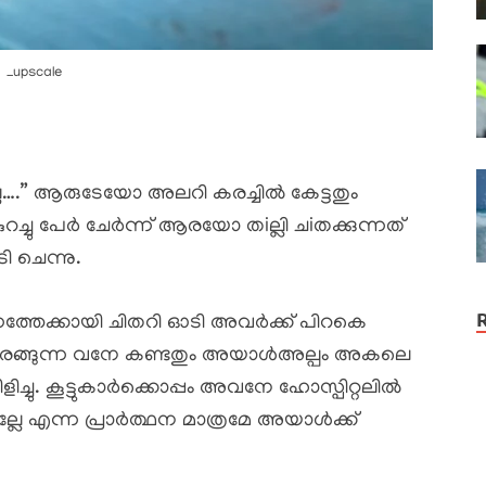
_upscale
ലേ….” ആരുടേയോ അലറി കരച്ചിൽ കേട്ടതും
ച്ചു പേർ ചേർന്ന് ആരയോ തiല്ലി ചiതക്കുന്നത്
 ചെന്നു.
ഗത്തേക്കായി ചിതറി ഓടി അവർക്ക് പിറകെ
ഞെരങ്ങുന്ന വനേ കണ്ടതും അയാൾഅല്പം അകലെ
ളിച്ചു. കൂട്ടുകാർക്കൊപ്പം അവനേ ഹോസ്പിറ്റലിൽ
ലേ എന്ന പ്രാർത്ഥന മാത്രമേ അയാൾക്ക്