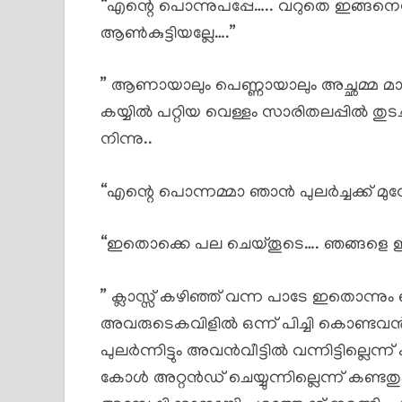
“എന്റെ പൊന്നുപപ്പേ….. വറുതെ ഇങ്ങനെപേടി
ആൺകുട്ടിയല്ലേ….”
” ആണായാലും പെണ്ണായാലും അച്ഛമ്മ മാ
കയ്യിൽ പറ്റിയ വെള്ളം സാരിതലപ്പിൽ തുടച
നിന്നു..
“എന്റെ പൊന്നമ്മാ ഞാൻ പുലർച്ചക്ക് മുന്
“ഇതൊക്കെ പല ചെയ്തൂടെ…. ഞങ്ങള
” ക്ലാസ്സ് കഴിഞ്ഞ് വന്ന പാടേ ഇതൊന്നും
അവരുടെകവിളിൽ ഒന്ന് പിച്ചി കൊണ്ടവൻമുറ
പുലർന്നിട്ടും അവൻവീട്ടിൽ വന്നിട്ടില്ലെ
കോൾ അറ്റൻഡ് ചെയ്യുന്നില്ലെന്ന് 