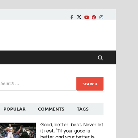
POPULAR
COMMENTS
TAGS
Good, better, best. Never let
it rest. ‘Til your good is
better and your better is