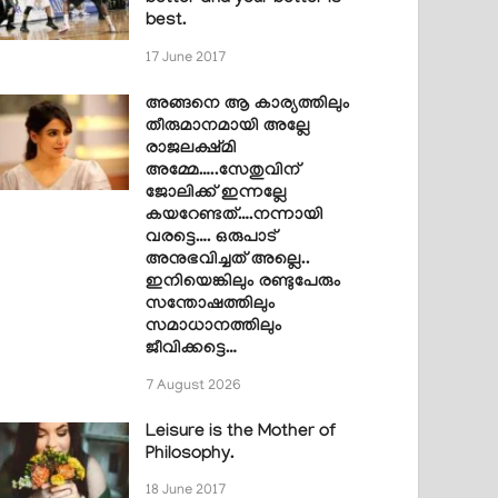
best.
17 June 2017
അങ്ങനെ ആ കാര്യത്തിലും
തീരുമാനമായി അല്ലേ
രാജലക്ഷ്മി
അമ്മേ…..സേതുവിന്
ജോലിക്ക് ഇന്നല്ലേ
കയറേണ്ടത്….നന്നായി
വരട്ടെ…. ഒരുപാട്
അനുഭവിച്ചത് അല്ലെ..
ഇനിയെങ്കിലും രണ്ടുപേരും
സന്തോഷത്തിലും
സമാധാനത്തിലും
ജീവിക്കട്ടെ…
7 August 2026
Leisure is the Mother of
Philosophy.
18 June 2017