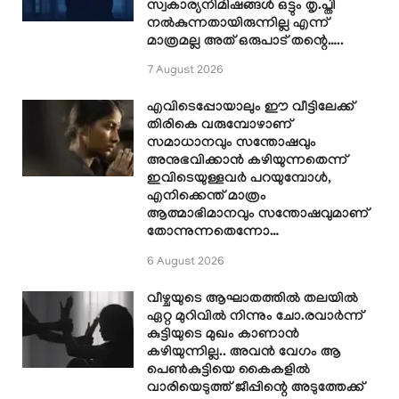
സ്വകാര്യനിമിഷങ്ങൾ ഒട്ടും തൃ.പ്തി
നൽകുന്നതായിരുന്നില്ല എന്ന്
മാത്രമല്ല അത് ഒരുപാട് തന്റെ…..
7 August 2026
എവിടെപ്പോയാലും ഈ വീട്ടിലേക്ക്
തിരികെ വരുമ്പോഴാണ്
സമാധാനവും സന്തോഷവും
അനുഭവിക്കാൻ കഴിയുന്നതെന്ന്
ഇവിടെയുള്ളവർ പറയുമ്പോൾ,
എനിക്കെന്ത് മാത്രം
ആത്മാഭിമാനവും സന്തോഷവുമാണ്
തോന്നുന്നതെന്നോ…
6 August 2026
വീഴ്ചയുടെ ആഘാതത്തിൽ തലയിൽ
ഏറ്റ മുറിവിൽ നിന്നും ചോ.രവാർന്ന്
കുട്ടിയുടെ മുഖം കാണാൻ
കഴിയുന്നില്ല.. അവൻ വേഗം ആ
പെൺകുട്ടിയെ കൈകളിൽ
വാരിയെടുത്ത് ജീപ്പിന്റെ അടുത്തേക്ക്