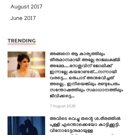
August 2017
June 2017
TRENDING
അങ്ങനെ ആ കാര്യത്തിലും
തീരുമാനമായി അല്ലേ രാജലക്ഷ്മി
അമ്മേ…..സേതുവിന് ജോലിക്ക്
ഇന്നല്ലേ കയറേണ്ടത്….നന്നായി
വരട്ടെ…. ഒരുപാട് അനുഭവിച്ചത്
അല്ലെ.. ഇനിയെങ്കിലും രണ്ടുപേരും
സന്തോഷത്തിലും സമാധാനത്തിലും
ജീവിക്കട്ടെ…
7 August 2026
അവിടെ വെച്ചു തന്റെ ശ.രീരത്തിൽ
പുള്ളി എന്തൊക്കെയോ കാട്ടിക്കൂട്ടി.
വിനോദേട്ടനുമായുള്ള