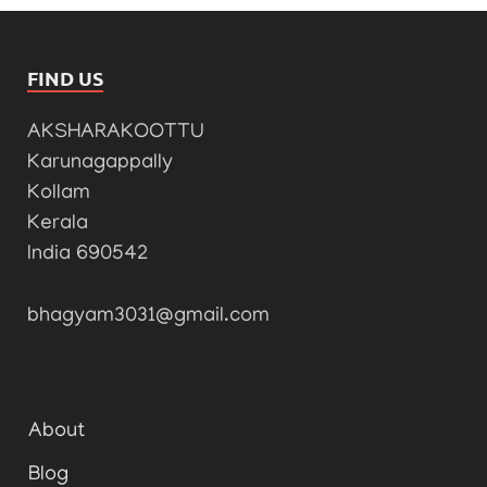
FIND US
AKSHARAKOOTTU
Karunagappally
Kollam
Kerala
India 690542
bhagyam3031@gmail.com
About
Blog