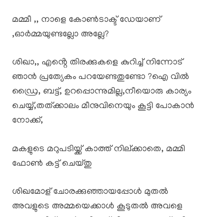
മമ്മീ ,, നാളെ കോൺടാക്ട് ഡേയാണ്
,ഓർമ്മയുണ്ടല്ലോ അല്ലേ?
ശിഖാ,, എൻ്റെ തിരക്കുകളെ കുറിച്ച് നിന്നോട്
ഞാൻ പ്രത്യേകം പറയേണ്ടതുണ്ടോ ?ഐ വിൽ
ഡ്രൈ, ബട്ട്, ഉറപ്പൊന്നുമില്ല,നീയൊരു കാര്യം
ചെയ്യ്,തത്ക്കാലം മീനുവിനെയും കൂട്ടി പോകാൻ
നോക്ക്,
മകളുടെ മറുപടിയ്ക്ക് കാത്ത് നില്ക്കാതെ, മമ്മി
ഫോൺ കട്ട് ചെയ്തു
ശിഖമോള് ചോരക്കുഞ്ഞായപ്പോൾ മുതൽ
അവളുടെ അമ്മയെക്കാൾ കൂടുതൽ അവളെ