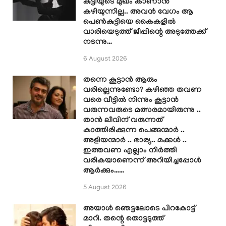
കുട്ടിയുടെ മുഖം കാണാൻ
കഴിയുന്നില്ല.. അവൻ വേഗം ആ
പെൺകുട്ടിയെ കൈകളിൽ
വാരിയെടുത്ത് ജീപ്പിന്റെ അടുത്തേക്ക്
നടന്നു…
6 August 2026
തന്നെ കൂട്ടാൻ ആരും
വരില്ലെന്നുണ്ടോ? കഴിഞ്ഞ തവണ
വരെ വീട്ടിൽ നിന്നും കൂട്ടാൻ
വരുന്നവരുടെ മത്സരമായിരുന്നു ..
താൻ ലീവിന് വരുന്നത്
കാത്തിരിക്കുന്ന പെങ്ങന്മാർ ..
അളിയന്മാർ .. ഭാര്യ.. മക്കൾ ..
ഇത്തവണ എല്ലാം നിർത്തി
വരികയാണെന്ന് അറിയിച്ചപ്പോൾ
ആർക്കും……
5 August 2026
അയാൾ ഞെട്ടലോടെ പിറകോട്ട്
മാറി. തന്റെ തൊട്ടടുത്ത്