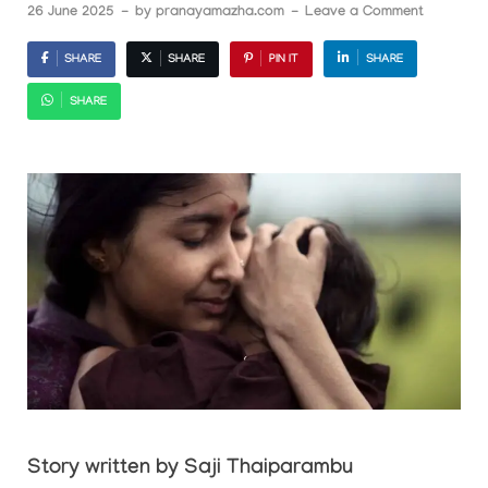
26 June 2025
-
by
pranayamazha.com
-
Leave a Comment
SHARE
SHARE
PIN IT
SHARE
SHARE
Story written by Saji Thaiparambu