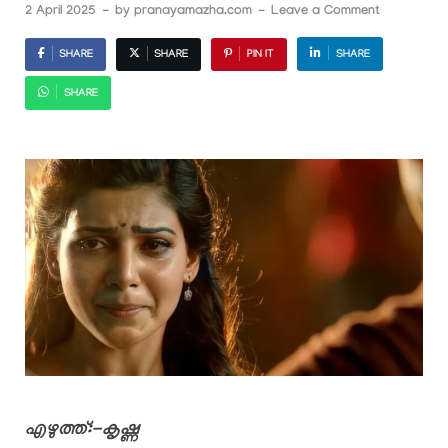
2 April 2025
-
by
pranayamazha.com
-
Leave a Comment
SHARE
SHARE
PIN IT
SHARE
SHARE
എഴുത്ത്:-കൃഷ്ണ