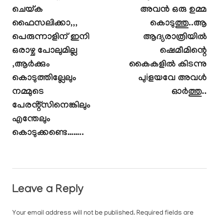
ചെയ്ക
അവൻ ഒരു ഉമ്മ
ഫൈസലിക്കാ,,,
കൊടുത്തു..ആ
പെരുന്നാളിന് ഇനി
ആദ്യരാത്രിയിൽ
ഒരാഴ്ച പോലുമില്ല
ഷെമീമിന്റെ
,ആർക്കും
കൈകളിൽ കിടന്നു
കൊടുത്തില്ലേലും
പുiളയവേ അവൾ
നമ്മുടെ
ഓർത്തു..
പേരൻ്റ്സിനെങ്കിലും
എന്തേലും
കൊടുക്കണ്ടെ……..
Leave a Reply
Your email address will not be published.
Required fields are