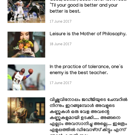
‘Til your good is better and your
better is best.
17 June 2017
Leisure is the Mother of Philosophy.
18 June 2017
In the practice of tolerance, one’s
enemy is the best teacher.
17 June 2017
വിഷ്ണുവിനോപ്പം ജഡ്ജിയുടെ ചേമ്പറിൽ
നിന്നും ഇറങ്ങുമ്പോൾ അവളുടെ
കണ്ണുകൾ ഒരു വേള അവന്റെ
കണ്ണുകളുമായി ഉടക്കി….. അങ്ങനെ
എല്ലാം അവസാനിച്ചു അല്ലെ…. ഇത്രേം
എളുപ്പത്തിൽ ഡിവോഴ്സ് കിട്ടും എന്ന്