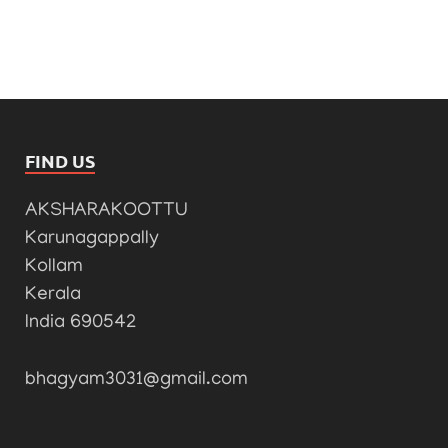
FIND US
AKSHARAKOOTTU
Karunagappally
Kollam
Kerala
India 690542
bhagyam3031@gmail.com