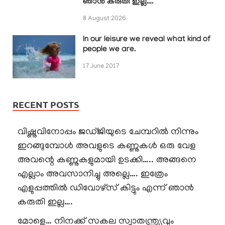
ഞാൻ കരുതി ഇല്ല….
8 August 2026
In our leisure we reveal what kind of
people we are.
17 June 2017
RECENT POSTS
വിഷ്ണുവിനോപ്പം ജഡ്ജിയുടെ ചേമ്പറിൽ നിന്നും
ഇറങ്ങുമ്പോൾ അവളുടെ കണ്ണുകൾ ഒരു വേള
അവന്റെ കണ്ണുകളുമായി ഉടക്കി….. അങ്ങനെ
എല്ലാം അവസാനിച്ചു അല്ലെ…. ഇത്രേം
എളുപ്പത്തിൽ ഡിവോഴ്സ് കിട്ടും എന്ന് ഞാൻ
കരുതി ഇല്ല….
മോളെ… നിനക്ക് സകല സ്വാതന്ത്ര്യവും