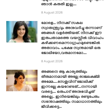
ഞാൻ കരുതി ഇല്ല….
8 August 2026
മോളെ… നിനക്ക് സകല
സ്വാതന്ത്ര്യവും അനുവദിച്ചു തന്നാണ്
ഞങ്ങൾ വളർത്തിയത്. നിനക്ക് ഈ
ഇരുപതാമത്തെ വയസ്സിൽ വിവാഹം
കഴിക്കണമെന്നാഗ്രഹമുണ്ടെങ്കിൽ
അതാവാം. പക്ഷേ സ്വന്തമായി ഒരു
ജോലിയോ,വരുമാനമോ….
8 August 2026
അങ്ങനെ ആ കാര്യത്തിലും
തീരുമാനമായി അല്ലേ രാജലക്ഷ്മി
അമ്മേ…..സേതുവിന് ജോലിക്ക്
ഇന്നല്ലേ കയറേണ്ടത്….നന്നായി
വരട്ടെ…. ഒരുപാട് അനുഭവിച്ചത്
അല്ലെ.. ഇനിയെങ്കിലും രണ്ടുപേരും
സന്തോഷത്തിലും സമാധാനത്തിലും
ജീവിക്കട്ടെ…