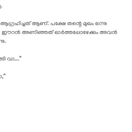
.
 ആഗ്രഹിച്ചത് ആണ്. പക്ഷേ തന്റെ മുഖം ഒന്നു
ികൾ ഈറൻ അണിഞ്ഞത് ഓർത്തപ്പോഴേക്കും അവൻ
നു.
്ങി വാ….”
ാ,”