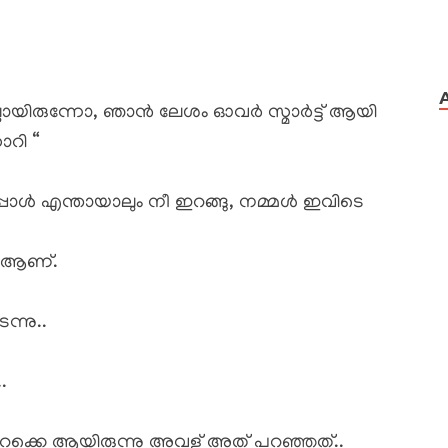
്ലായിരുന്നോ, ഞാൻ ലേശം ഓവർ സ്മാർട്ട്‌ ആയി
ോറി “
ോൾ എന്തായാലും നീ ഇറങ്ങു, നമ്മൾ ഇവിടെ
ി ആണ്.
ന്നു..
.
ക്കെ ആയിരുന്നു അവള് അത് പറഞ്ഞത്..