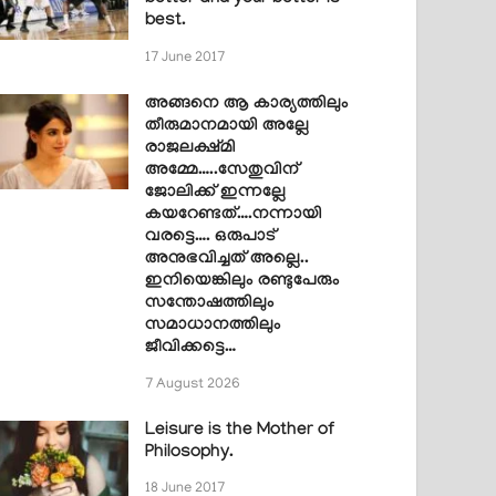
best.
17 June 2017
അങ്ങനെ ആ കാര്യത്തിലും
തീരുമാനമായി അല്ലേ
രാജലക്ഷ്മി
അമ്മേ…..സേതുവിന്
ജോലിക്ക് ഇന്നല്ലേ
കയറേണ്ടത്….നന്നായി
വരട്ടെ…. ഒരുപാട്
അനുഭവിച്ചത് അല്ലെ..
ഇനിയെങ്കിലും രണ്ടുപേരും
സന്തോഷത്തിലും
സമാധാനത്തിലും
ജീവിക്കട്ടെ…
7 August 2026
Leisure is the Mother of
Philosophy.
18 June 2017