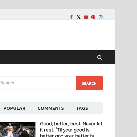
POPULAR
COMMENTS
TAGS
Good, better, best. Never let
it rest. ‘Til your good is
better and your better is