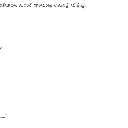
്ങിയതും കാശി അവളെ കൊട്ടി വിളിച്ചു.
ു.
…
ം….”