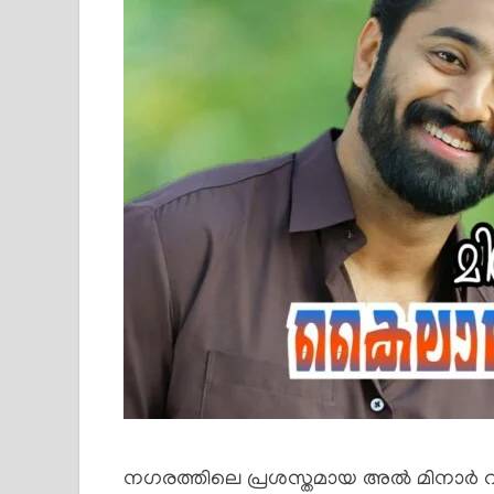
നഗരത്തിലെ പ്രശസ്തമായ അൽ മിനാർ റസ്റ്റ