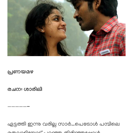
പ്രണയമഴ
രചന: ശാരിലി
—————-
ഏട്ടത്തി ഇന്നു വരില്ല സാർ…പെട്രോൾ പമ്പിലെ