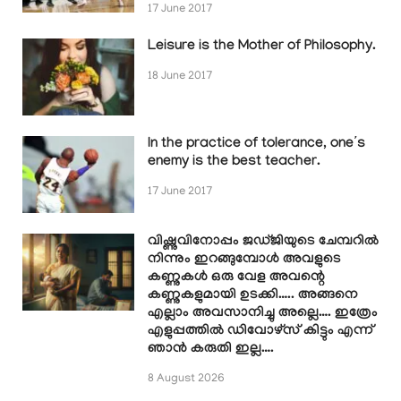
17 June 2017
Leisure is the Mother of Philosophy.
18 June 2017
In the practice of tolerance, one’s
enemy is the best teacher.
17 June 2017
വിഷ്ണുവിനോപ്പം ജഡ്ജിയുടെ ചേമ്പറിൽ
നിന്നും ഇറങ്ങുമ്പോൾ അവളുടെ
കണ്ണുകൾ ഒരു വേള അവന്റെ
കണ്ണുകളുമായി ഉടക്കി….. അങ്ങനെ
എല്ലാം അവസാനിച്ചു അല്ലെ…. ഇത്രേം
എളുപ്പത്തിൽ ഡിവോഴ്സ് കിട്ടും എന്ന്
ഞാൻ കരുതി ഇല്ല….
8 August 2026