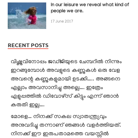
In our leisure we reveal what kind of
people we are.
17 June 2017
RECENT POSTS
വിഷ്ണുവിനോപ്പം ജഡ്ജിയുടെ ചേമ്പറിൽ നിന്നും
ഇറങ്ങുമ്പോൾ അവളുടെ കണ്ണുകൾ ഒരു വേള
അവന്റെ കണ്ണുകളുമായി ഉടക്കി….. അങ്ങനെ
എല്ലാം അവസാനിച്ചു അല്ലെ…. ഇത്രേം
എളുപ്പത്തിൽ ഡിവോഴ്സ് കിട്ടും എന്ന് ഞാൻ
കരുതി ഇല്ല….
മോളെ… നിനക്ക് സകല സ്വാതന്ത്ര്യവും
അനുവദിച്ചു തന്നാണ് ഞങ്ങൾ വളർത്തിയത്.
നിനക്ക് ഈ ഇരുപതാമത്തെ വയസ്സിൽ