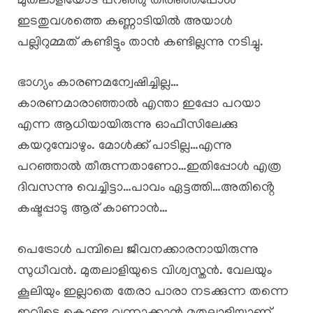
മുതലാളിയോട് പറഞ്ഞു തിരിഞ്ഞപ്പോൾ
ഇടതുവശത്തെ കണ്ണാടിയിൽ അയാൾ
പല്ലിറുമ്മത് കണ്ടിട്ടും താൻ കണ്ടില്ലന്നു നടിച്ചു.
ഭാഗ്യം കാരണമന്വേഷിച്ചില്ല…
കാരണമാരാഞ്ഞാൽ എന്താ ഇപ്പോ പറയാ
എന്ന ആധിയായിരുന്നു ഓഫീസിലേക്കു
കയറുമ്പോഴും. മോൾക്ക് പാടില്ല…എന്നു
പറഞ്ഞാൽ തീരുന്നതാണോ…ഇതിപ്പോൾ എത്ര
ദിവസന്നു വെച്ചിട്ടാ…പാവം ഏട്ടത്തി…അതിൻ്റെ
കഷ്ടപ്പാടു ആര് കാണാൻ…
പെട്രോൾ പമ്പിലെ ജീവനക്കാരനായിരുന്നു
സുധീവൻ. മുതലാളിയുടെ വിശ്വസ്തൻ. വേലയും
കൂലിയും ഇല്ലാതെ തേരാ പാരാ നടക്കുന്ന തന്നെ