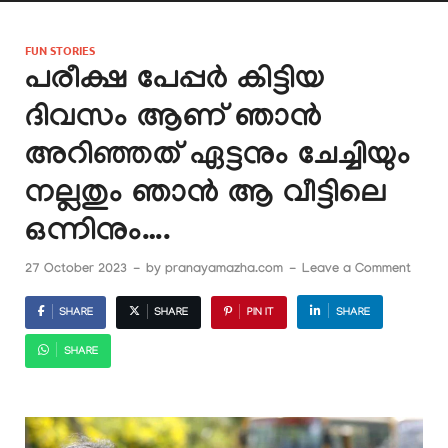
FUN STORIES
പരീക്ഷ പേപ്പർ കിട്ടിയ
ദിവസം ആണ് ഞാൻ
അറിഞ്ഞത് ഏട്ടനും ചേച്ചിയും
നല്ലതും ഞാൻ ആ വീട്ടിലെ
ഒന്നിനും….
27 October 2023
-
by
pranayamazha.com
-
Leave a Comment
SHARE
SHARE
PIN IT
SHARE
SHARE