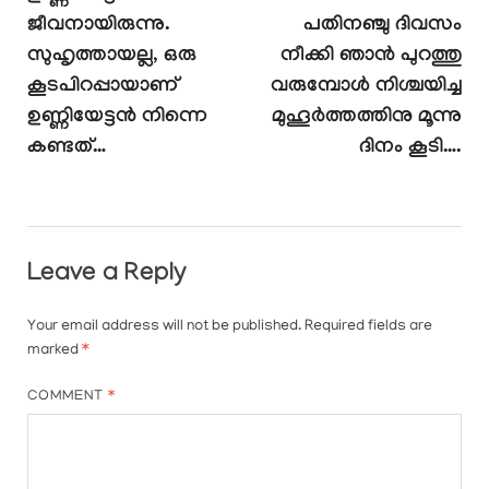
ജീവനായിരുന്നു.
പതിനഞ്ചു ദിവസം
സുഹൃത്തായല്ല, ഒരു
നീക്കി ഞാൻ പുറത്തു
കൂടപിറപ്പായാണ്
വരുമ്പോൾ നിശ്ചയിച്ച
ഉണ്ണിയേട്ടൻ നിന്നെ
മുഹൂർത്തത്തിനു മൂന്നു
കണ്ടത്…
ദിനം കൂടി….
Leave a Reply
Your email address will not be published.
Required fields are
marked
*
COMMENT
*