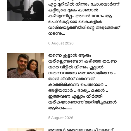
ഏറ്റ മുറിവിൽ നിന്നും ചോ.രവാർന്ന്
കുട്ടിയുടെ മുഖം കാണാൻ
കഴിയുന്നില്ല.. അവൻ വേഗം ആ
പെൺകുട്ടിയെ കൈകളിൽ
വാരിയെടുത്ത് ജീപ്പിന്റെ അടുത്തേക്ക്
നടന്നു…
6 August 2026
തന്നെ കൂട്ടാൻ ആരും
വരില്ലെന്നുണ്ടോ? കഴിഞ്ഞ തവണ
വരെ വീട്ടിൽ നിന്നും കൂട്ടാൻ
വരുന്നവരുടെ മത്സരമായിരുന്നു ..
താൻ ലീവിന് വരുന്നത്
കാത്തിരിക്കുന്ന പെങ്ങന്മാർ ..
അളിയന്മാർ .. ഭാര്യ.. മക്കൾ ..
ഇത്തവണ എല്ലാം നിർത്തി
വരികയാണെന്ന് അറിയിച്ചപ്പോൾ
ആർക്കും……
5 August 2026
അയാൾ ഞെട്ടലോടെ പിറകോട്ട്