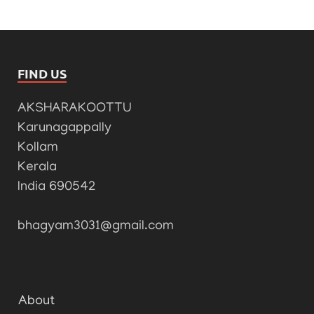
FIND US
AKSHARAKOOTTU
Karunagappally
Kollam
Kerala
India 690542
bhagyam3031@gmail.com
About