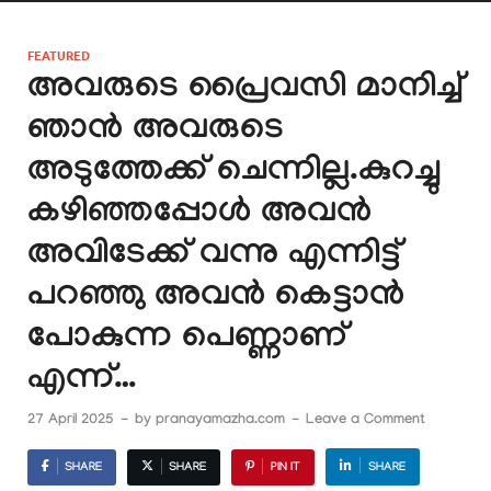
FEATURED
അവരുടെ പ്രൈവസി മാനിച്ച്
ഞാൻ അവരുടെ
അടുത്തേക്ക് ചെന്നില്ല.കുറച്ചു
കഴിഞ്ഞപ്പോൾ അവൻ
അവിടേക്ക് വന്നു എന്നിട്ട്
പറഞ്ഞു അവൻ കെട്ടാൻ
പോകുന്ന പെണ്ണാണ്
എന്ന്…
27 April 2025
-
by
pranayamazha.com
-
Leave a Comment
SHARE
SHARE
PIN IT
SHARE