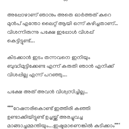
അപ്പോഴാണ് ഞാനും അതെ ഓർത്തത് കുറെ
മുൻപ് എന്തോ ലൈറ്റ് ആയി ഒന്ന് കഴിച്ചതാണ്…
വിശന്നിരുന്നു പക്ഷേ ഇപ്പോൾ വിശപ്പ്
കെട്ടിട്ടുണ്ട്….
കിടക്കാൻ ഇടം തന്നവനെ ഇനിയും
ബുദ്ധിമുട്ടിക്കേണ്ട എന്ന് കരുതി ഞാൻ എനിക്ക്
വിശപ്പില്ല എന്ന് പറഞ്ഞു….
പക്ഷേ അത് അവൻ വിശ്വസിച്ചില്ല…
“””റേഷനരികൊണ്ട് ഇത്തിരി കഞ്ഞി
ഉണ്ടാക്കിയിട്ടുണ്ട് ഉച്ചയ്ക്ക് അരച്ചുവച്ച
മാങ്ങാച്ചമ്മന്തിയും….ഇഷ്ടമാണെങ്കിൽ കുടിക്കാം””‘