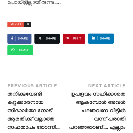
പോയിട്ടില്ലായിരുന്നു…..
TAGGED
JK
SHARE
SHARE
PIN IT
SHARE
SHARE
PREVIOUS ARTICLE
NEXT ARTICLE
തനിക്കുവേണ്ടി
ഉപദ്രവം സഹിക്കാതെ
കുറ്റക്കാരനായ
ആകുമ്പോൾ അവൾ
സിദ്ധാർത്ഥ നോട്
പലതവണ വീട്ടിൽ
ആരതിക്ക് വല്ലാത്ത
വന്ന് പരാതി
സഹതാപം തോന്നി…
പറഞ്ഞതാണ്…. എല്ലാം