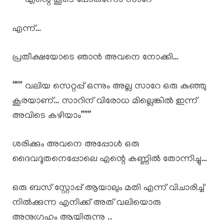
“”” എന്റെ കൂടെ പോരുന്നോ സാറേ “”
എന്ന്…
പ്രതീക്ഷയോടെ ഞാൻ അവനെ നോക്കി…
“”” വലിയ സെറ്റപ്പ് ഒന്നും അല്ല സാറേ ഒരു കുഞ്ഞു
കൂരയാണ്… സാറിന് വിരോധ മില്ലെങ്കിൽ ഇന്ന്
അവിടെ കഴിയാം”””
ശരിക്കും അവനെ അപ്പോൾ ഒരു
ദൈവദൂതനെപ്പോലെ എന്റെ കണ്ണിൽ തോന്നിച്ചു…
ഒരു ബസ് സ്റ്റോപ്പ് ആയാലും മതി എന്ന് വിചാരിച്ച്
നിൽക്കുന്ന എനിക്ക് അത് വലിയൊരു
അനുഗ്രഹം ആയിരുന്നു ..