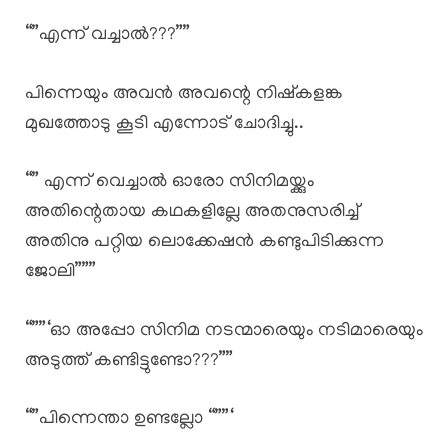
“”എന്ന് വച്ചാൽ???””
പിന്നെയും അവൻ അവന്റെ നിഷ്കളങ്ക
മുഖത്തോടു കൂടി എന്നോട് ചോദിച്ചു..
“” എന്ന് വെച്ചാൽ ഓരോ സിനിമയ്ക്കും
അതിന്റെതായ കഥകളില്ലേ അതനുസരിച്ച്
അതിനു പറ്റിയ ലൊക്കേഷൻ കണ്ടുപിടിക്കുന്ന
ജോലി”””
“””‘ഓ അപ്പോ സിനിമ നടന്മാരെയും നടിമാരെയും
അടുത്ത് കണ്ടിട്ടുണ്ടോ???””
“”പിന്നെന്താ ഉണ്ടല്ലോ “””‘