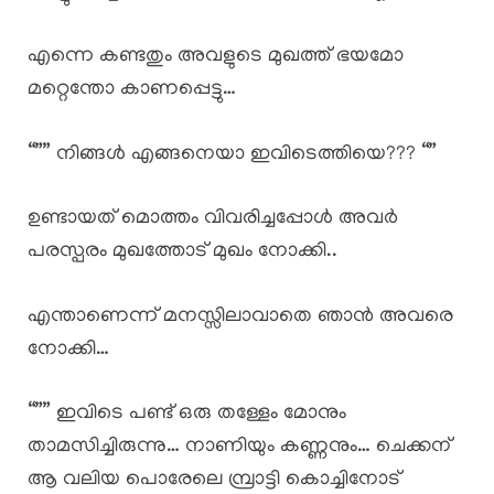
എന്നെ കണ്ടതും അവളുടെ മുഖത്ത് ഭയമോ
മറ്റെന്തോ കാണപ്പെട്ടു…
“”” നിങ്ങൾ എങ്ങനെയാ ഇവിടെത്തിയെ??? “”
ഉണ്ടായത് മൊത്തം വിവരിച്ചപ്പോൾ അവർ
പരസ്പരം മുഖത്തോട് മുഖം നോക്കി..
എന്താണെന്ന് മനസ്സിലാവാതെ ഞാൻ അവരെ
നോക്കി…
“”” ഇവിടെ പണ്ട് ഒരു തള്ളേം മോനും
താമസിച്ചിരുന്നു… നാണിയും കണ്ണനും… ചെക്കന്
ആ വലിയ പൊരേലെ മ്പ്രാട്ടി കൊച്ചിനോട്