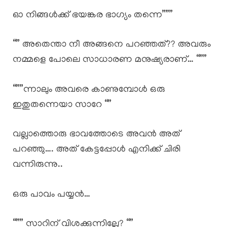
ഓ നിങ്ങൾക്ക് ഭയങ്കര ഭാഗ്യം തന്നെ”””
“” അതെന്താ നീ അങ്ങനെ പറഞ്ഞത്?? അവരും
നമ്മളെ പോലെ സാധാരണ മനുഷ്യരാണ്… “””
“””ന്നാലും അവരെ കാണുമ്പോൾ ഒരു
ഇതുതന്നെയാ സാറേ “”
വല്ലാത്തൊരു ഭാവത്തോടെ അവൻ അത്
പറഞ്ഞു…. അത് കേട്ടപ്പോൾ എനിക്ക് ചിരി
വന്നിരുന്നു..
ഒരു പാവം പയ്യൻ…
“”” സാറിന് വിശക്കുന്നില്ലേ? “”