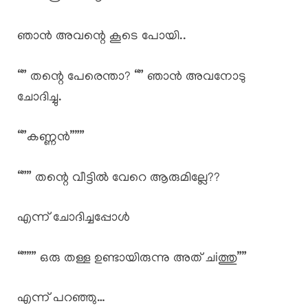
ഞാൻ അവന്റെ കൂടെ പോയി..
“” തന്റെ പേരെന്താ? “” ഞാൻ അവനോടു
ചോദിച്ചു.
“”കണ്ണൻ”””
“”” തന്റെ വീട്ടിൽ വേറെ ആരുമില്ലേ??
എന്ന് ചോദിച്ചപ്പോൾ
“””” ഒരു തള്ള ഉണ്ടായിരുന്നു അത് ചiത്തു””
എന്ന് പറഞ്ഞു…