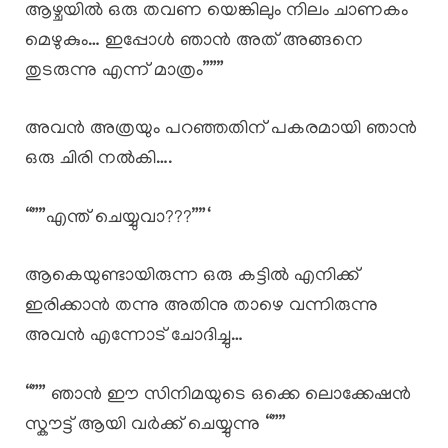
ആഴ്ചയിൽ ഒരു തവണ യെങ്കിലും നിലം ചാണകം
മെഴുകും… ഇപ്പോൾ ഞാൻ അത് അങ്ങനെ
തുടരുന്നു എന്ന് മാത്രം”””
അവൻ അത്രയും പറഞ്ഞതിന് പകരമായി ഞാൻ
ഒരു ചിരി നൽകി….
“””എന്ത് ചെയ്യുവാ???””‘
ആകെയുണ്ടായിരുന്ന ഒരു കട്ടിൽ എനിക്ക്
ഇരിക്കാൻ തന്നു അതിനു താഴെ വന്നിരുന്നു
അവൻ എന്നോട് ചോദിച്ചു…
“”” ഞാൻ ഈ സിനിമയുടെ ഒക്കെ ലൊക്കേഷൻ
സ്കൗട്ട് ആയി വർക്ക് ചെയ്യുന്നു “””