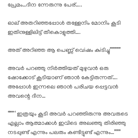
പ്രേമം…ദീന ന്നേരുന്നു പേര്…..
ഓല് അതറിഞ്ഞപ്പോൾ തള്ളേനിം മോനിം കൂടി
ഇതിനുള്ളിലിട്ട് തീകൊളുത്തി….
അത് അറിഞ്ഞ ആ പെണ്ണ് വെiഷം കുiടിച്ചു”””””
അവർ പറഞ്ഞു നിർത്തിയത് മുഴുവൻ ഒരു
ഷോക്കോട് കൂടിയാണ് ഞാൻ കേട്ടിരുന്നത്….
അപ്പോൾ ഇന്നലെ ഞാൻ പരിചയ പ്പെട്ടവൻ
അവന്റെ ദീന…
“””‘ ഇത്രയും കൂടി അവർ പറഞ്ഞിരുന്നു അവരുടെ
എല്ലാം ആത്മാക്കൾ ഇവിടെ അലഞ്ഞു തിരിഞ്ഞു
നടപ്പുണ്ട് എന്നും പലരും കണ്ടിട്ടുണ്ട് എന്നും…”””