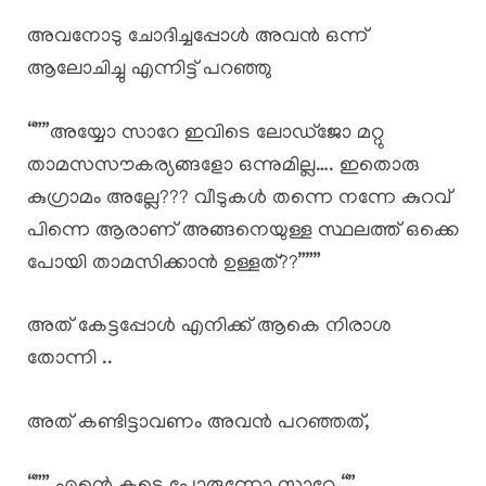
അവനോടു ചോദിച്ചപ്പോൾ അവൻ ഒന്ന്
ആലോചിച്ചു എന്നിട്ട് പറഞ്ഞു
“””അയ്യോ സാറേ ഇവിടെ ലോഡ്ജോ മറ്റു
താമസസൗകര്യങ്ങളോ ഒന്നുമില്ല…. ഇതൊരു
കുഗ്രാമം അല്ലേ??? വീടുകൾ തന്നെ നന്നേ കുറവ്
പിന്നെ ആരാണ് അങ്ങനെയുള്ള സ്ഥലത്ത് ഒക്കെ
പോയി താമസിക്കാൻ ഉള്ളത്??”””
അത് കേട്ടപ്പോൾ എനിക്ക് ആകെ നിരാശ
തോന്നി ..
അത് കണ്ടിട്ടാവണം അവൻ പറഞ്ഞത്,