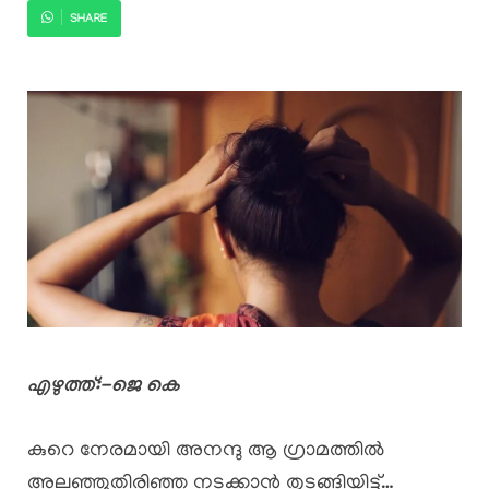
SHARE
എഴുത്ത്:-ജെ കെ
കുറെ നേരമായി അനന്ദു ആ ഗ്രാമത്തിൽ
അലഞ്ഞുതിരിഞ്ഞ നടക്കാൻ തുടങ്ങിയിട്ട്…