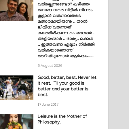
വരില്ലെന്നുണ്ടോ? കഴിഞ്ഞ
തവണ വരെ വീട്ടിൽ നിന്നും
കൂട്ടാൻ വരുന്നവരുടെ
മത്സരമായിരുന്നു .. താൻ
ലീവിന് വരുന്നത്
കാത്തിരിക്കുന്ന പെങ്ങന്മാർ ..
അളിയന്മാർ .. ഭാര്യ.. മക്കൾ
.. ഇത്തവണ എല്ലാം നിർത്തി
വരികയാണെന്ന്
അറിയിച്ചപ്പോൾ ആർക്കും……
5 August 2026
Good, better, best. Never let
it rest. ‘Til your good is
better and your better is
best.
17 June 2017
Leisure is the Mother of
Philosophy.