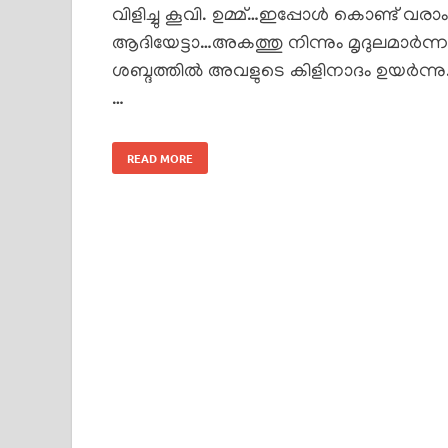
വിളിച്ചു കൂവി. ഉമ്മ്…ഇപ്പോൾ കൊണ്ട് വരാം
ആദിയേട്ടാ…അകത്തു നിന്നും മൃദുലമാർന്ന
ശബ്ദത്തിൽ അവളുടെ കിളിനാദം ഉയർന്നു
…
READ MORE