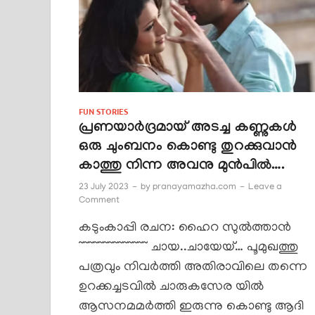
FUN STORIES
പ്രണയാർദ്രമായ്‌ അടച്ച കണ്ണുകൾ
ഒരു ചുംബനം കൊണ്ടു തുറക്കുവാൻ
കാത്തു നിന്ന അവനു മുൻപിൽ….
23 July 2023
-
by
pranayamazha.com
-
Leave a
Comment
കടുംകാപ്പി രചന: ഹൈറ സുൽത്താൻ
~~~~~~~~~~~~~~ ചായ..ചായേയ്… പൂമുഖത്തു
പത്രവും നിവർത്തി അതിരാവിലെ തന്നെ
ഉറക്കച്ചടവിൽ ചാരുകസേര യിൽ
ആസനമമർത്തി ഇരുന്നു കൊണ്ടു ആദി