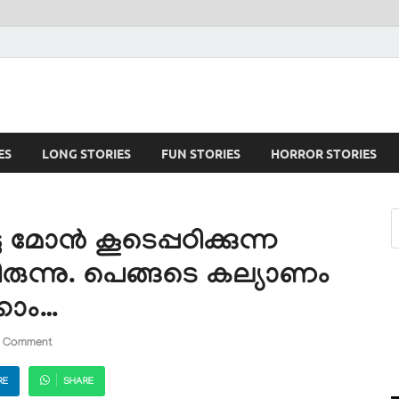
ES
LONG STORIES
FUN STORIES
HORROR STORIES
 മോൻ കൂടെപ്പഠിക്കുന്ന
യിരുന്നു. പെങ്ങടെ കല്യാണം
കാം…
a Comment
RE
SHARE