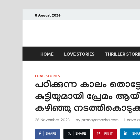
8 August 2026
PRANAYAMAZHA
The Rain of Love
HOME
LOVE STORIES
THRILLER STORI
LONG STORIES
പഠിക്കുന്ന കാലം തൊട്ടേ
കുട്ടിയുമായി പ്രേമം ആ
കഴിഞ്ഞു നടത്തികൊടുക്
28 November 2023
-
by
pranayamazha.com
-
Leave 
SHARE
SHARE
PIN IT
SHA