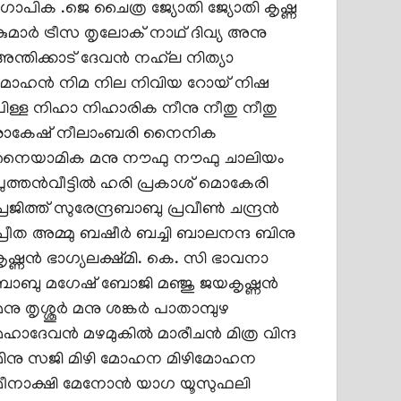
ഗോപിക .ജെ
ചൈത്ര
ജ്യോതി
ജ്യോതി കൃഷ്ണ
കുമാർ
ട്രീസ
തൃലോക് നാഥ്‌
ദിവ്യ അനു
ന്തിക്കാട്
ദേവന്‍
നഹ്‌ല
നിത്യാ
മോഹൻ
നിമ
നില
നിവിയ റോയ്
നിഷ
ിള്ള
നിഹാ
നിഹാരിക നീനു
നീതു
നീതു
രാകേഷ്
നീലാംബരി
നൈനിക
നൈയാമിക മനു
നൗഫു
നൗഫു ചാലിയം
ുത്തന്‍വീട്ടില്‍ ഹരി
പ്രകാശ് മൊകേരി
്രജിത്ത് സുരേന്ദ്രബാബു
പ്രവീൺ ചന്ദ്രൻ
്രീത അമ്മു
ബഷീര്‍ ബച്ചി
ബാലനന്ദ
ബിനു
കൃഷ്ണൻ
ഭാഗ്യലക്ഷ്മി. കെ. സി
ഭാവനാ
ബാബു
മഗേഷ് ബോജി
മഞ്ജു ജയകൃഷ്ണൻ
നു തൃശ്ശൂർ
മനു ശങ്കർ പാതാമ്പുഴ
മഹാദേവൻ
മഴമുകില്‍
മാരീചൻ
മിത്ര വിന്ദ
മിനു സജി
മിഴി മോഹന
മിഴിമോഹന
മീനാക്ഷി മേനോൻ
യാഗ
യൂസുഫലി