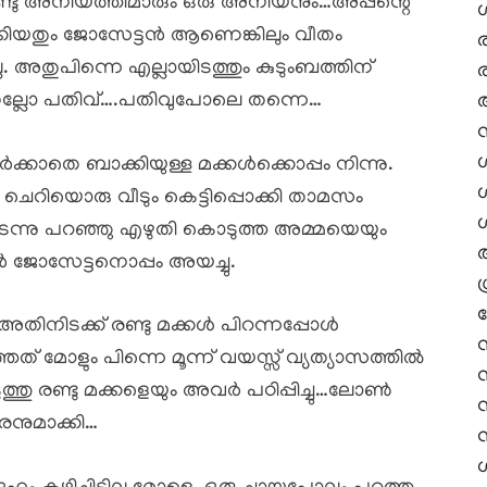
…രണ്ടു അനിയത്തിമാരും ഒരു അനിയനും…അപ്പന്റെ
്കിയതും ജോസേട്ടൻ ആണെങ്കിലും വീതം
 അതുപിന്നെ എല്ലായിടത്തും കുടുംബത്തിന്
ണല്ലോ പതിവ്….പതിവുപോലെ തന്നെ…
ർക്കാതെ ബാക്കിയുള്ള മക്കൾക്കൊപ്പം നിന്നു.
ചെറിയൊരു വീടും കെട്ടിപ്പൊക്കി താമസം
ശ
്നു പറഞ്ഞു എഴുതി കൊടുത്ത അമ്മയെയും
ോൻ ജോസേട്ടനൊപ്പം അയച്ചു.
 അതിനിടക്ക് രണ്ടു മക്കൾ പിറന്നപ്പോൾ
്തത് മോളും പിന്നെ മൂന്ന് വയസ്സ് വ്യത്യാസത്തിൽ
ുത്തു രണ്ടു മക്കളെയും അവർ പഠിപ്പിച്ചു…ലോൺ
രനുമാക്കി…