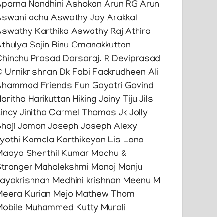
Aparna Nandhini Ashokan
Arun RG Arun
Aswani achu
Aswathy Joy Arakkal
Aswathy Karthika
Aswathy Raj
Athira
thulya Sajin
Binu Omanakkuttan
Chinchu Prasad
Darsaraj. R
Deviprasad
C Unnikrishnan
Dk
Fabi
Fackrudheen Ali
Ahammad
Friends
Fun
Gayatri Govind
aritha Harikuttan
Hiking
Jainy Tiju
Jils
Lincy
Jinitha Carmel Thomas
Jk
Jolly
haji
Jomon Joseph
Joseph Alexy
yothi
Kamala Karthikeyan
Lis Lona
Maaya Shenthil Kumar
Madhu &
Stranger
Mahalekshmi Manoj
Manju
Jayakrishnan
Medhini krishnan
Meenu M
Meera Kurian
Mejo Mathew Thom
Mobile
Muhammed Kutty
Murali