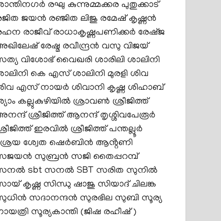
ശാന്തിനഗർ
രഘു കുന്നുമ്മക്കര പുതുക്കാട്
രജിത ജയൻ
രഞ്ജിത ലിജു
രമേഷ് കൃഷ്ണൻ
രഹന
രാജീവ് രാധാകൃഷ്ണപണിക്കർ
രേഷ്ജ
അഖിലേഷ്
രേഷ്മ രവീന്ദ്രൻ
വസു
വിജയ്
സത്യ
വിശോഭ്
വൈഖരി
ശാരിലി
ശാലിനി
ശാലിനി കെ എസ്
ശാലിനി മുരളി
ശിവ
ശിവ എസ് നായര്‍
ശിവാനി കൃഷ്ണ
ശിഹാബ്
്യാം കല്ലുകുഴിയിൽ
ശ്രാവൺ
ശ്രീജിത്ത്
അനന്ദ്
ശ്രീജിത്ത്‌ ആനന്ദ് തൃശ്ശിവപേരൂർ
ശ്രീജിത്ത് ഇരവിൽ
ശ്രീജിത്ത് പന്തല്ലൂർ
ശ്രേയ
ശ്വേത
ഷെർബിൻ ആൻ്റണി
സജയൻ സുബ്രൻ
സജി തൈപ്പറമ്പ്
സനല്‍ sbt
സനൽ SBT
സരിത സുനിൽ
സായ് കൃഷ്ണ
സിന്ധു ഷാജു
സിയാദ് ചിലങ്ക
സുധിൻ സദാനന്ദൻ
സുരഭില സുബി
സൂര്യ
ഗായത്രി
സൂര്യകാന്തി (ജിഷ രഹീഷ് )