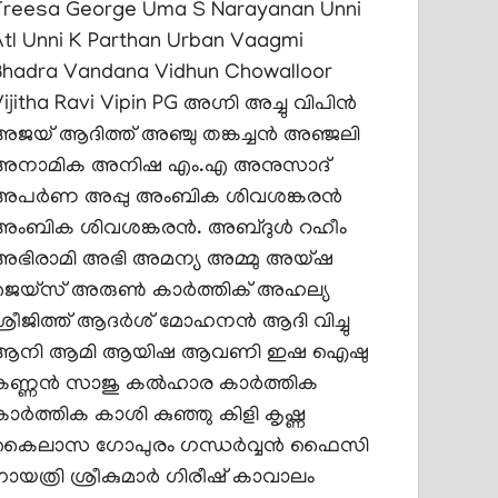
Treesa George
Uma S Narayanan
Unni
tl
Unni K Parthan
Urban
Vaagmi
Bhadra
Vandana
Vidhun Chowalloor
ijitha Ravi
Vipin PG
അഗ്നി
അച്ചു വിപിൻ
അജയ് ആദിത്ത്
അഞ്ചു തങ്കച്ചൻ
അഞ്ജലി
അനാമിക
അനിഷ എം.എ
അനുസാദ്
അപര്‍ണ
അപ്പു
അംബിക ശിവശങ്കരൻ
അംബിക ശിവശങ്കരൻ.
അബ്ദുൾ റഹീം
അഭിരാമി അഭി
അമന്യ
അമ്മു
അയ്ഷ
ജെയ്സ്
അരുൺ കാർത്തിക്
അഹല്യ
്രീജിത്ത്
ആദർശ് മോഹനൻ
ആദി വിച്ചു
ആനി
ആമി
ആയിഷ
ആവണി
ഇഷ
ഐഷു
കണ്ണൻ സാജു
കൽഹാര
കാർത്തിക
ാര്‍ത്തിക
കാശി
കുഞ്ഞു കിളി
കൃഷ്ണ
കൈലാസ ഗോപുരം
ഗന്ധർവ്വൻ ഫൈസി
ഗായത്രി ശ്രീകുമാർ
ഗിരീഷ് കാവാലം