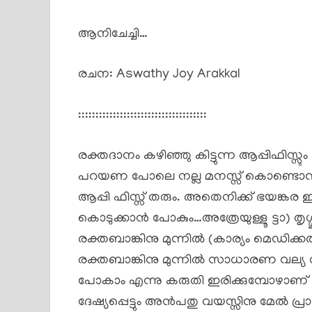
ആനിചേച്ചി…
രചന: Aswathy Joy Arakkal
:::::::::::::::::::::::::::::::::::::
രക്തദാനം കഴിഞ്ഞു കിട്ടുന്ന ആപ്പിഫിസ്സ
പറയണ പോലെ നല്ല മനസ്സ് കൊണ്ടൊന്ന
ആപ്പി ഫിസ്സ് തരും. അതെനിക്ക് ഭയങ്കര
കൊടുക്കാൻ പോകും…അത്രേയുള്ളൂ ട്ടാ) ത
രക്തബാങ്കിനു മുന്നിൽ (കാര്യം മെഡിക്
രക്തബാങ്കിനു മുന്നിൽ സാധാരണ വല്യ തിരക്ക
പോകാം എന്നു കരുതി ഇരിക്കുമ്പോഴാണ് കു
ദേഷ്യപ്പെട്ടും അൻപതു വയസ്സിനു മേൽ പ്രാ