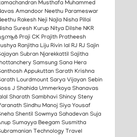
Ramachandran
Musthafa Muhammed
Navas Amandoor
Neethu Parameswar
Neethu Rakesh
Neji Najla
Nisha Pillai
Nisha Suresh Kurup
Nitya Dilshe
NKR
ട്ടന്നൂർ
Praji CK
Prajith
Pratheesh
Pushya
Ranjitha Liju
Rivin lal
RJ
RJ Sajin
ajayan Subran Njarekkattil
Sajitha
thottanchery
Samsung
Sana Hera
Santhosh Appukuttan
Sarath Krishna
Sarath Lourdmount
Sarya Vijayan
Sebin
Boss J
Shahida Ummerkoya
Shanavas
alal
Sharath Sambhavi
Shincy Steny
Varanath
Sindhu Manoj
Siya Yousaf
Sneha Shentil
Sowmya Sahadevan
Suja
Anup
Sumayya Beegam
Susmitha
Subramanian
Technology
Travel