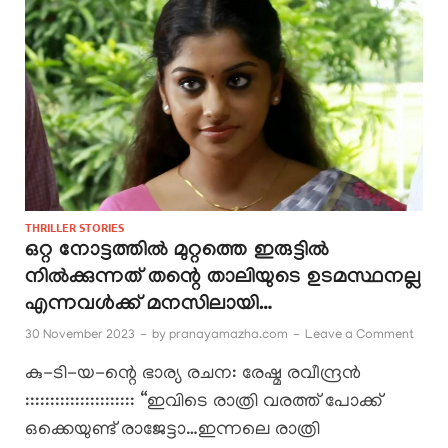
THRILLER STORIES
ഒറ്റ നോട്ടത്തിൽ മുറ്റത്തെ ഇരുട്ടിൽ
നിൽക്കുന്നത് തന്റെ താലിയുടെ ഉടമസ്ഥനല്ല
എന്നവൾക്ക് മനസിലായി…
30 November 2023
-
by
pranayamazha.com
-
Leave a Comment
കു-ടി-യ-ന്റെ ഭാര്യ രചന: രേഷ്മ രവീന്ദ്രൻ
:::::::::::::::::::::: “ഇവിടെ രാത്രി വരത്ത്‌ പോക്ക്
ഒക്കെയുണ്ട് രാജേട്ടാ…ഇന്നലെ രാത്രി