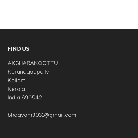
FIND US
AKSHARAKOOTTU
Karunagappally
Kollam
Kerala
India 690542
bhagyam3031@gmail.com