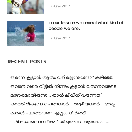
17 June 2017
In our leisure we reveal what kind of
people we are.
17 June 2017
RECENT POSTS
തന്നെ കൂട്ടാൻ ആരും വരില്ലെന്നുണ്ടോ? കഴിഞ്ഞ
തവണ വരെ വീട്ടിൽ നിന്നും കൂട്ടാൻ വരുന്നവരുടെ
മത്സരമായിരുന്നു .. താൻ ലീവിന് വരുന്നത്
കാത്തിരിക്കുന്ന പെങ്ങന്മാർ .. അളിയന്മാർ .. ഭാര്യ..
മക്കൾ .. ഇത്തവണ എല്ലാം നിർത്തി
വരികയാണെന്ന് അറിയിച്ചപ്പോൾ ആർക്കും……