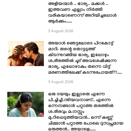
അളിയന്മാർ .. ഭാര്യ.. മക്കൾ ..
ഇത്തവണ എല്ലാം നിർത്തി
വരികയാണെന്ന് അറിയിച്ചപ്പോൾ
ആർക്കും……
5 August 2026
അയാൾ ഞെട്ടലോടെ പിറകോട്ട്
മാറി. തന്റെ തൊട്ടടുത്ത്
കിടന്നുറങ്ങിയ ഭാര്യ, ഇപ്പോഴും
ശ,രീരത്തിൽ ചൂട് അവശേഷിക്കുന്ന
ഭാര്യ, എപ്പോഴാകും തന്നെ വിട്ട്
മരണത്തിലേക്ക് കടന്നുപോയത്??…..
5 August 2026
ഒരു ദയയും ഇല്ലാതെ എന്നേ
പി.ച്ചിച്ചീ.ന്തിയവനാണ്.. എന്നെ
ഒന്നനങ്ങാൻ പറ്റാത്ത തരത്തിൽ
ശ.രീരവും മ.നസ്സും
മു.റിപ്പെടുത്തിയവൻ.. ഒന്ന് കണ്ണ്
ചിമ്മാൻ പറ്റാത്ത പോലെ ദുസ്വപ്നമായ
ഒരുത്തൻ.. അയാളെ……