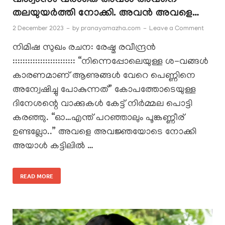
വിശ്വാസം വരാതെ അവൾ അവനെ
തലയുയർത്തി നോക്കി. അവൻ അവളെ…
2 December 2023
-
by
pranayamazha.com
-
Leave a Comment
നിമിഷ സുഖം രചന: രേഷ്മ രവീന്ദ്രൻ
::::::::::::::::::::::::: “നിന്നെപ്പോലെയുള്ള ശ-വങ്ങൾ
കാരണമാണ് ആണുങ്ങൾ വേറെ പെണ്ണിനെ
അന്വേഷിച്ചു പോകുന്നത്” കോപത്തോടെയുള്ള
ദിനേശന്റെ വാക്കുകൾ കേട്ട് നിർമ്മല പൊട്ടി
കരഞ്ഞു. “ഓ…എന്ത് പറഞ്ഞാലും പൂങ്കണ്ണീര്
ഉണ്ടല്ലോ..” അവളെ അവജ്ഞയോടെ നോക്കി
അയാൾ കട്ടിലിൽ …
READ MORE