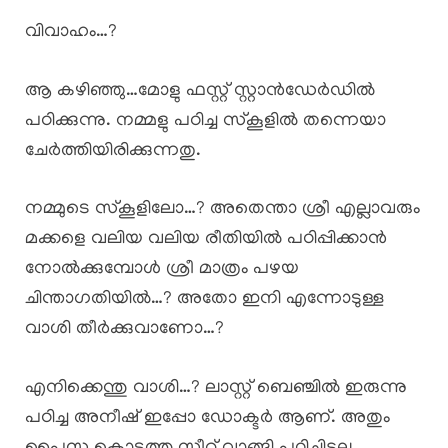
വിവാഹം…?
ആ കഴിഞ്ഞു…മോളു ഫസ്റ്റ് സ്റ്റാൻഡേർഡിൽ
പഠിക്കുന്നു. നമ്മളു പഠിച്ച സ്കൂളിൽ തന്നെയാ
ചേർത്തിയിരിക്കുന്നതു.
നമ്മുടെ സ്കൂളിലോ…? അതെന്താ ശ്രീ എല്ലാവരും
മക്കളെ വലിയ വലിയ രീതിയിൽ പഠിപ്പിക്കാൻ
നോൽക്കുമ്പോൾ ശ്രീ മാത്രം പഴയ
ചിന്താഗതിയിൽ…? അതോ ഇനി എന്നോടുള്ള
വാശി തീർക്കുവാണോ…?
എനിക്കെന്തു വാശി…? ലാസ്റ്റ് ബെഞ്ചിൽ ഇരുന്നു
പഠിച്ച അനീഷ്‌ ഇപ്പോ ഡോക്ടർ ആണ്. അതും