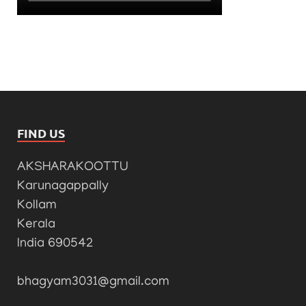
FIND US
AKSHARAKOOTTU
Karunagappally
Kollam
Kerala
India 690542
bhagyam3031@gmail.com