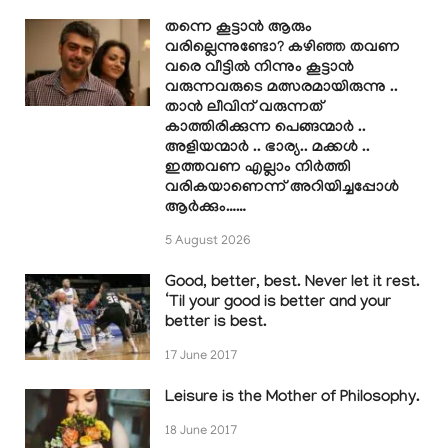
തന്നെ കൂട്ടാൻ ആരും
വരില്ലെന്നുണ്ടോ? കഴിഞ്ഞ തവണ
വരെ വീട്ടിൽ നിന്നും കൂട്ടാൻ
വരുന്നവരുടെ മത്സരമായിരുന്നു ..
താൻ ലീവിന് വരുന്നത്
കാത്തിരിക്കുന്ന പെങ്ങന്മാർ ..
അളിയന്മാർ .. ഭാര്യ.. മക്കൾ ..
ഇത്തവണ എല്ലാം നിർത്തി
വരികയാണെന്ന് അറിയിച്ചപ്പോൾ
ആർക്കും……
5 August 2026
Good, better, best. Never let it rest.
‘Til your good is better and your
better is best.
17 June 2017
Leisure is the Mother of Philosophy.
18 June 2017