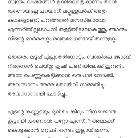
സ്വന്തം വിഷമങ്ങൾ ഉള്ളിലൊതുക്കണം താൻ
തന്നെയല്ലേ പറയാറ്‌. മറ്റുള്ളവർക് അതു
കഥകളാണ്. പറഞ്ഞാൽ മനസിലാവോ
എന്നറിയില്ലടോ…നീ തള്ളിയിട്ടലോകത്തു, ഞാനും
നിന്റെ ഓർമകളും മാത്രമേ ഉണ്ടായിരുന്നുള്ളു…
ഒരുതരം മടുപ്പ് എല്ലാത്തിനോടും. ബാങ്കിലെ ജോബ്
റിസൈൻ ചെയ്തു കൃഷി പണിയിലേക്ക് ഇറങ്ങി.
അമ്മ പെണ്ണുകെട്ടിക്കാൻ ഒരുപാട് നോക്കി.
അവസാനം അമ്മ തോൽവി സമ്മതിച്ചു.
അവസാനായി ചോദിച്ചു…
എന്റെ കണ്ണടയും മുൻപെങ്കിലും നിനക്കൊരു
കൂട്ടായി കാണാൻ പറ്റോ എന്ന്…? അമ്മക്ക്
കൊടുക്കാൻ മറുപടി ഒന്നും ഇല്ലായിരുന്നു.