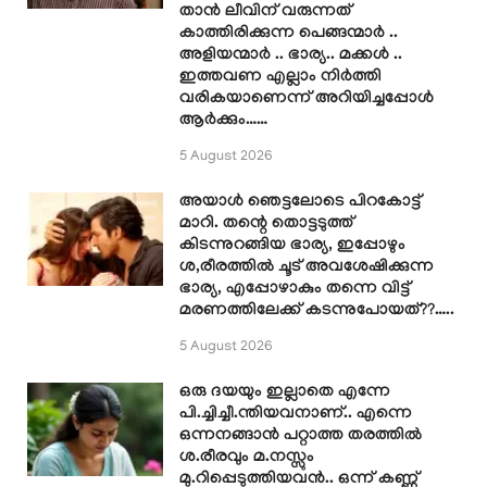
താൻ ലീവിന് വരുന്നത്
കാത്തിരിക്കുന്ന പെങ്ങന്മാർ ..
അളിയന്മാർ .. ഭാര്യ.. മക്കൾ ..
ഇത്തവണ എല്ലാം നിർത്തി
വരികയാണെന്ന് അറിയിച്ചപ്പോൾ
ആർക്കും……
5 August 2026
അയാൾ ഞെട്ടലോടെ പിറകോട്ട്
മാറി. തന്റെ തൊട്ടടുത്ത്
കിടന്നുറങ്ങിയ ഭാര്യ, ഇപ്പോഴും
ശ,രീരത്തിൽ ചൂട് അവശേഷിക്കുന്ന
ഭാര്യ, എപ്പോഴാകും തന്നെ വിട്ട്
മരണത്തിലേക്ക് കടന്നുപോയത്??…..
5 August 2026
ഒരു ദയയും ഇല്ലാതെ എന്നേ
പി.ച്ചിച്ചീ.ന്തിയവനാണ്.. എന്നെ
ഒന്നനങ്ങാൻ പറ്റാത്ത തരത്തിൽ
ശ.രീരവും മ.നസ്സും
മു.റിപ്പെടുത്തിയവൻ.. ഒന്ന് കണ്ണ്