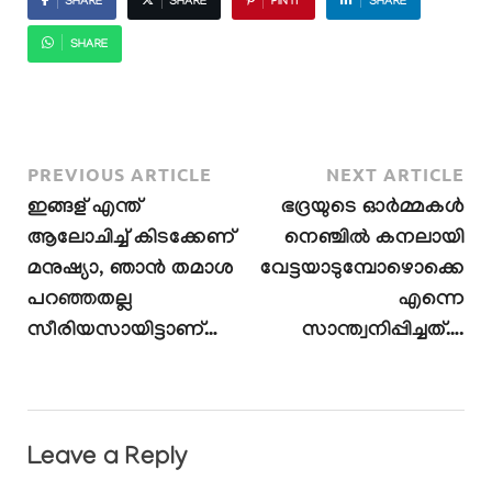
SHARE
SHARE
PIN IT
SHARE
SHARE
PREVIOUS ARTICLE
NEXT ARTICLE
ഇങ്ങള് എന്ത്
ഭദ്രയുടെ ഓർമ്മകൾ
ആലോചിച്ച് കിടക്കേണ്
നെഞ്ചിൽ കനലായി
മനുഷ്യാ, ഞാൻ തമാശ
വേട്ടയാടുമ്പോഴൊക്കെ
പറഞ്ഞതല്ല
എന്നെ
സീരിയസായിട്ടാണ്…
സാന്ത്വനിപ്പിച്ചത്….
Leave a Reply