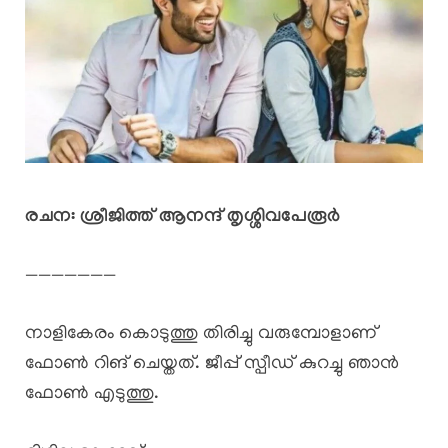
രചന: ശ്രീജിത്ത് ആനന്ദ് തൃശ്ശിവപേരൂർ
———————
നാളികേരം കൊടുത്തു തിരിച്ചു വരുമ്പോളാണ്
ഫോൺ റിങ് ചെയ്തത്. ജീപ്പ് സ്പീഡ് കുറച്ചു ഞാൻ
ഫോൺ എടുത്തു.