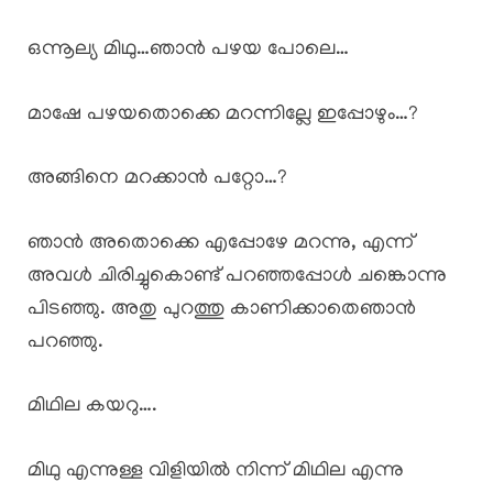
ഒന്നൂല്യ മിഥു…ഞാൻ പഴയ പോലെ…
മാഷേ പഴയതൊക്കെ മറന്നില്ലേ ഇപ്പോഴും…?
അങ്ങിനെ മറക്കാൻ പറ്റോ…?
ഞാൻ അതൊക്കെ എപ്പോഴേ മറന്നു, എന്ന്
അവൾ ചിരിച്ചുകൊണ്ട് പറഞ്ഞപ്പോൾ ചങ്കൊന്നു
പിടഞ്ഞു. അതു പുറത്തു കാണിക്കാതെഞാൻ
പറഞ്ഞു.
മിഥില കയറു….
മിഥു എന്നുള്ള വിളിയിൽ നിന്ന് മിഥില എന്നു