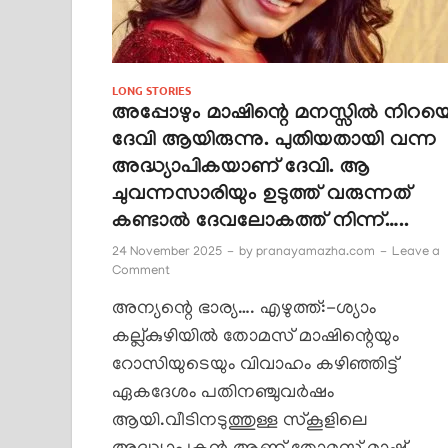
LONG STORIES
അപ്പോഴും മാഷിന്റെ മനസ്സിൽ നിറയ
ദേവി ആയിരുന്നു. പുതിയതായി വന്ന
അദ്ധ്യാപികയാണ് ദേവി. ആ
ചുവന്നസാരിയും ഉടുത്ത് വരുന്നത്
കണ്ടാൽ ദേവലോകത്ത് നിന്ന്…..
24 November 2025
-
by
pranayamazha.com
-
Leave a
Comment
അന്യന്റെ ഭാര്യ…. എഴുത്ത്:-ശ്യാം
കല്ല്കുഴിയിൽ തോമസ് മാഷിന്റെയും
റോസിയുടെയും വിവാഹം കഴിഞ്ഞിട്ട്
ഏകദേശം പതിനഞ്ചുവർഷം
ആയി.വീടിനടുത്തുള്ള സ്കൂളിലെ