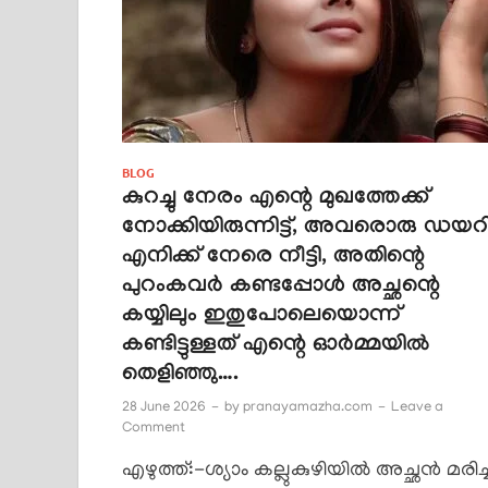
BLOG
കുറച്ചു നേരം എന്റെ മുഖത്തേക്ക്
നോക്കിയിരുന്നിട്ട്, അവരൊരു ഡയറ
എനിക്ക് നേരെ നീട്ടി, അതിന്റെ
പുറംകവർ കണ്ടപ്പോൾ അച്ഛന്റെ
കയ്യിലും ഇതുപോലെയൊന്ന്
കണ്ടിട്ടുള്ളത് എന്റെ ഓർമ്മയിൽ
തെളിഞ്ഞു….
28 June 2026
-
by
pranayamazha.com
-
Leave a
Comment
എഴുത്ത്:-ശ്യാം കല്ലുകുഴിയിൽ അച്ഛൻ മരിച്ച