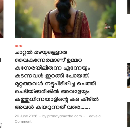
BLOG
ചാറ്റൽ മഴയുള്ളൊരു
ി
വൈകുന്നേരമാണ് ഉമ്മറ
കസേരയിലിരുന്ന എന്നേയും
കടന്നവൾ ഇറങ്ങി പോയത്.
മുറ്റത്തവൾ നട്ടുപിടിപ്പിച്ച ചെത്തി
ചെടിയ്‌ക്കരികിൽ അവളേയും
കത്തുനിന്നയാളിന്റെ കുട കീഴിൽ
അവൾ കയറുന്നത് വരെ…….
26 June 2026
-
by
pranayamazha.com
-
Leave a
Comment
്