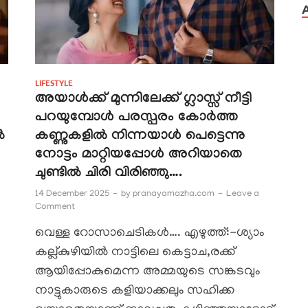
LIFESTYLE
അയാൾക്ക് മുന്നിലേക്ക് ഗ്ലാസ്സ് നീട്ടി
പറയുമ്പോൾ പരസ്പരം കോർത്ത
ൽ
കണ്ണുകളിൽ നിന്നയാൾ പെട്ടെന്നു
നോട്ടം മാറ്റിയപ്പോൾ അറിയാതെ
ചുണ്ടിൽ ചിരി വിരിഞ്ഞു….
14 December 2025
-
by
pranayamazha.com
-
Leave a
Comment
വെള്ള റോസാചെടികൾ…. എഴുത്ത്:-ശ്യാം
കല്ല്കുഴിയിൽ നാട്ടിലെ കെട്ടാച,രക്ക്
ആയിപ്പോകുമെന്ന അമ്മയുടെ സങ്കടവും
നാട്ടുകാരുടെ കളിയാക്കലും സഹിക്ക