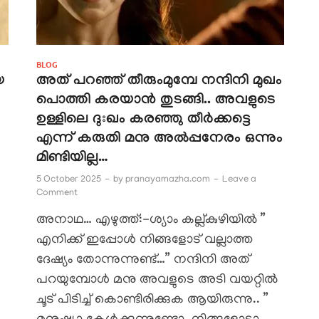
BLOG
െ
അത് പറഞ്ഞ് തീരുംമുമ്പേ നന്ദിനി മുഖം
പൊത്തി കരയാൻ തുടങ്ങി.. അവളുടെ
ഉള്ളിലെ ദുഃഖം കരഞ്ഞു തീർക്കട്ടെ
എന്ന് കരുതി മനു അൽപ്പനേരം ഒന്നും
മിണ്ടിയില്ല…
5 October 2025
-
by
pranayamazha.com
-
Leave a
Comment
അനാഥ… എഴുത്ത്:-ശ്യാം കല്ല്കുഴിയിൽ ”
എനിക്ക് ഇപ്പോൾ നിങ്ങളോട് വല്ലാത്ത
ദേഷ്യം തോന്നുന്നുണ്ട്…” നന്ദിനി അത്
പറയുമ്പോൾ മനു അവളുടെ അടി വയറ്റിൽ
ചൂട് പിടിച്ച് കൊണ്ടിരിക്കുക ആയിരുന്നു.. ”