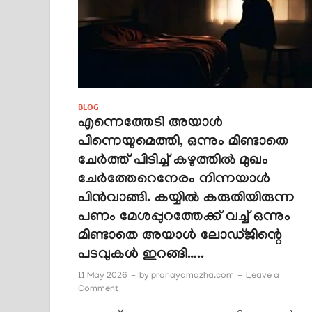
BLOG
എന്നെത്തേടി അയാൾ
പിന്നെയുമെത്തി, ഒന്നും മിണ്ടാതെ
ചേർത്ത് പിടിച്ച് കഴുത്തിൽ മുഖം
ചേർത്തേറെനേരം നിന്നയാൾ
പിൻവാങ്ങി. കയ്യിൽ കരുതിയിരുന്ന
പണം മേശപ്പുറത്തേക്ക് വച്ച് ഒന്നും
മിണ്ടാതെ അയാൾ ലോഡ്ജിന്റെ
പടവുകൾ ഇറങ്ങി…..
11 May 2026
-
by
pranayamazha.com
-
Leave a
Comment