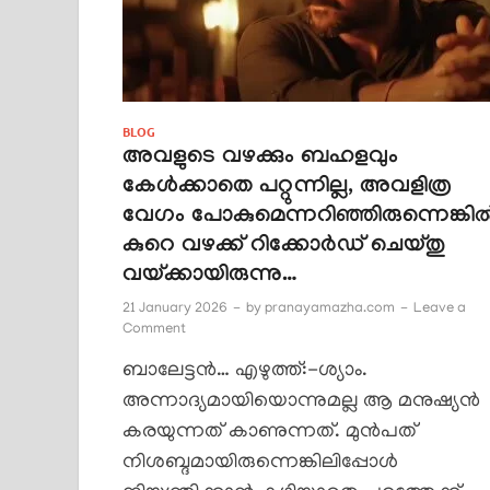
BLOG
അവളുടെ വഴക്കും ബഹളവും
കേൾക്കാതെ പറ്റുന്നില്ല, അവളിത്ര
വേഗം പോകുമെന്നറിഞ്ഞിരുന്നെങ്കി
കുറെ വഴക്ക് റിക്കോർഡ് ചെയ്തു
വയ്ക്കായിരുന്നു…
21 January 2026
-
by
pranayamazha.com
-
Leave a
Comment
ബാലേട്ടൻ… എഴുത്ത്:-ശ്യാം.
അന്നാദ്യമായിയൊന്നുമല്ല ആ മനുഷ്യൻ
കരയുന്നത് കാണുന്നത്. മുൻപത്
നിശബ്ദമായിരുന്നെങ്കിലിപ്പോൾ